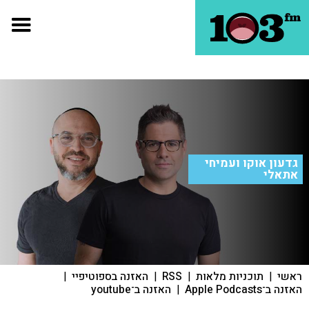
גדעון אוקו ועמיחי
אתאלי
ראשי
|
תוכניות מלאות
|
RSS
|
האזנה בספוטיפיי
|
האזנה ב־Apple Podcasts
|
האזנה ב־youtube