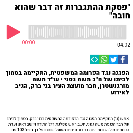
"פסקת ההתגברות זה דבר שהוא
חובה"
00:00
04:02
הפגנה נגד הפרומה המשפטית, התקיימה בסמוך
לביתו של ח"כ משה גפני • עו"ד משה
מורגנשטרן, חבר מועצת העיר בני ברק, הגיב
לאירוע
אמש (ג') התקיימה הפגנה נגד הרפורמה המשפטית בבני ברק, בסמוך לביתו
של חבר הכנסת משה גפני, יושב ראש מפלגת דגל התורה ויושב ראש ועדת
הכספים של הכנסת. ענת דוידוב וניסים משעל שוחחו על כך ב־103fm עם