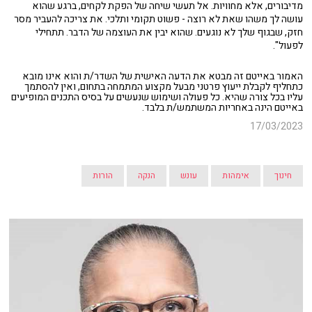
מדיבורים, אלא מחוויות. אל תעשי שיחה של הפקת לקחים, ברגע שהוא
עושה לך משהו שאת לא רוצה - פשוט תקומי ותלכי. את צריכה להעביר מסר
חזק, שבגוף שלך לא נוגעים. שהוא יבין את העוצמה של הדבר. תתחילי
לפעול".
האמור באייטם זה מבטא את הדעה האישית של השדר/ת והוא אינו מובא
כתחליף לקבלת ייעוץ פרטני מבעל מקצוע המתמחה בתחום, ואין להסתמך
עליו בכל צורה שהיא. כל פעולה ושימוש שנעשים על בסיס התכנים המופיעים
באייטם הינה באחריות המשתמש/ת בלבד.
17/03/2023
חינוך
אימהות
עונש
הנקה
הורות