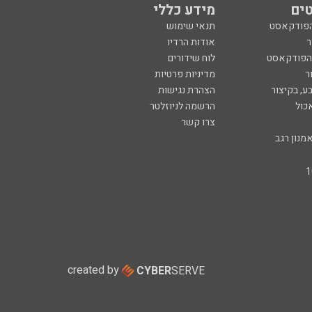
ים
מידע כללי
הפודקאסט
תנאי שימוש
ר
אודות הרדיו
 הפודקאסט
לוח שידורים
ר
מדיניות פרטיות
ע, בקיצור
הצהרת נגישות
כול
הרשמה לניוזלטר
צרו קשר
מנון רגב
created by
CYBER
SERVE