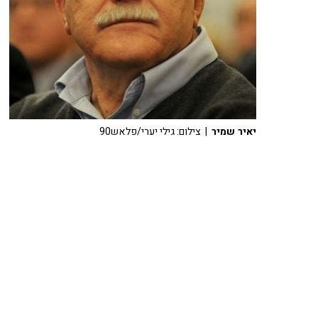
יאיר שמיר
| צילום: גילי יערי/פלאש90