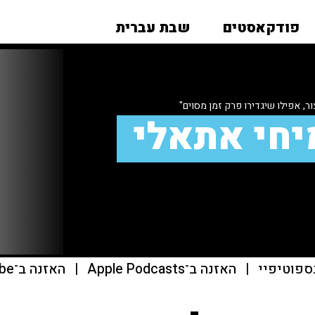
פודקאסטים
שבת עברית
ור, אפילו שיגדירו פרק זמן מסוים"
יחי אתאלי
ספוטיפיי
|
האזנה ב־Apple Podcasts
|
האזנה ב־youtube