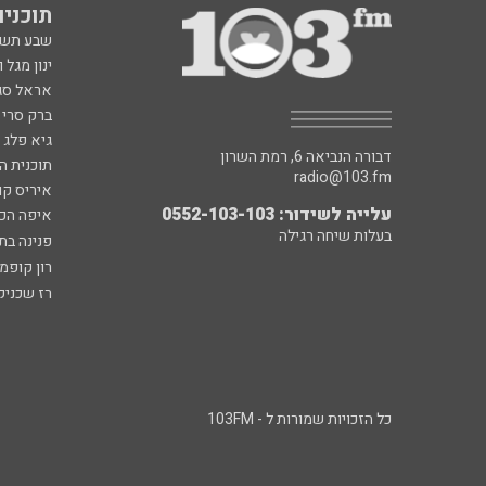
תוכניות fm
שבע תש
ינון מגל 
אראל סג"
ברק סרי 
גיא פלג
דבורה הנביאה 6, רמת השרון
תוכנית ה
radio@103.fm
איריס קו
עלייה לשידור: 0552-103-103
איפה הכ
בעלות שיחה רגילה
פנינה בת
רון קופמ
רז שכניק
כל הזכויות שמורות ל - 103FM