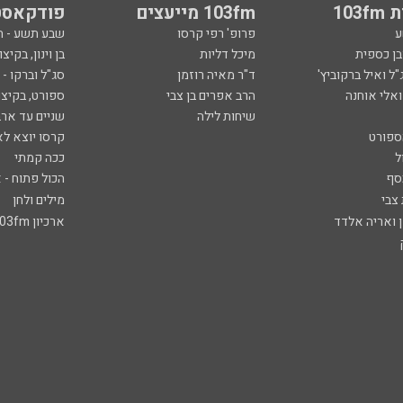
103
103fm מייעצים
פודקאסט
ע
פרופ' רפי קרסו
שבע תשע - 
ובן כספית
מיכל דליות
בן וינון, בקיצו
ל ואיל ברקוביץ'
ד"ר מאיה רוזמן
סג"ל וברקו -
ואלי אוחנה
הרב אפרים בן צבי
ספורט, בקיצו
שיחות לילה
שניים עד ארב
ספורט
קרסו יוצא לא
ל
ככה קמתי
סף
הכול פתוח - א
 צבי
מילים ולחן
ן ואריה אלדד
ארכיון 103fm