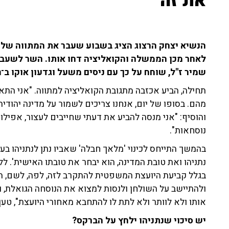
את זה"
הנשיא יצחק הרצוג הציג בשבוע שעבר את המתווה של
לאחר מכן הממשלה והקואליציה דחו אותו. השר לשעבר
שמיר ז"ל, שוחח על כך עם ניסים משעל וגדעון אוקו ב־103fm.
תחילה, הביע אכזבה מתגובת הקואליציה למתווה. "אני הת
מהם. בסופו של יום, אנחנו צריכים לשמור על מדינה יהודי
והוסיף: "אני מנסה להביע את דעתי שחייבים לעצור, אפילו
נוסחאות".
בהמשך התייחס לכינוי 'מלאך חבלה' שאביו נתן לנתניהו בע
נתניהו ואת טובת המדינה, הוא יבחר את טובתו האישית'. לל
בגלל קביעת היועצת המשפטית להתקרב לזה, לפה, לשם, הו
ולהתיישב על השולחן ולנסות למצוא את הנוסחה הגואלת, וב
אותו ולא לוותר ולא לתת לו להתחבא מאחורי היועצת", טען
יש סיכוי שנתניהו ילחץ על הברקס?