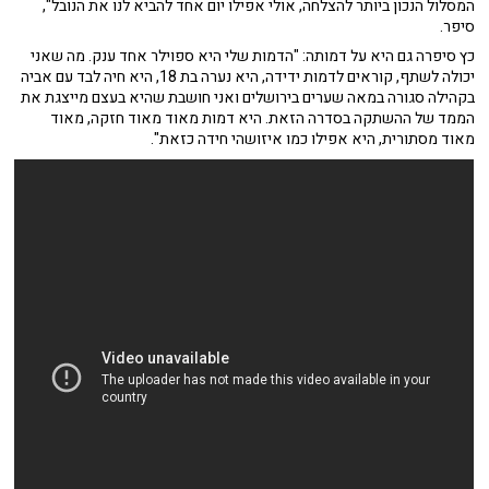
המסלול הנכון ביותר להצלחה, אולי אפילו יום אחד להביא לנו את הנובל",
סיפר.
כץ סיפרה גם היא על דמותה: "הדמות שלי היא ספוילר אחד ענק. מה שאני
יכולה לשתף, קוראים לדמות ידידה, היא נערה בת 18, היא חיה לבד עם אביה
בקהילה סגורה במאה שערים בירושלים ואני חושבת שהיא בעצם מייצגת את
הממד של ההשתקה בסדרה הזאת. היא דמות מאוד מאוד חזקה, מאוד
מאוד מסתורית, היא אפילו כמו איזושהי חידה כזאת".