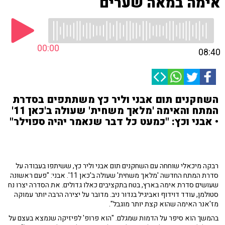
אימה במאה שערים
00:00
08:40
השחקנים תום אבני וליר כץ משתתפים בסדרת
המתח והאימה 'מלאך משחית' שעולה ב'כאן 11'
• אבני וכץ: "כמעט כל דבר שנאמר יהיה ספוילר"
רבקה מיכאלי שוחחה עם השחקנים תום אבני וליר כץ, ששיתפו בעבודה על
סדרת המתח החדשה 'מלאך משחית' שעולה ב'כאן 11'. אבני: "פעם ראשונה
שעושים סדרת אימה בארץ, בטח בתקציבים כאלו גדולים. את הסדרה יצרו נח
סטולמן, עודד דוידוף ואביגיל בנדור ניב. מדובר על יצירה הרבה יותר עמוקה
מז'אנר האימה שהוא קצת יותר מוגבל".
בהמשך הוא סיפר על הדמות שמגלם. "הוא פרופ' לפיזיקה שנמצא בעצם על