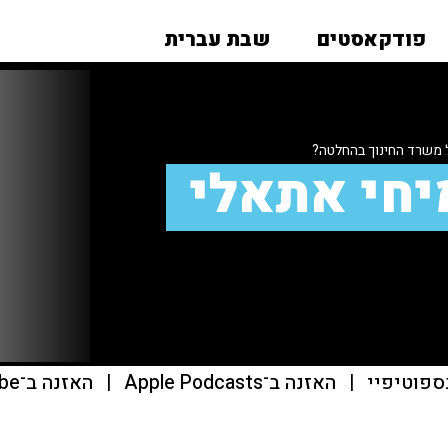
פודקאסטים
שבת עברית
 משרד החינוך בהחלטה?
יחי אתאלי
ספוטיפיי
|
האזנה ב־Apple Podcasts
|
האזנה ב־youtube