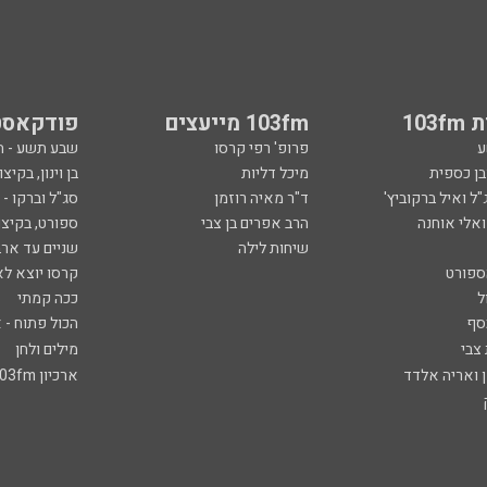
103
103fm מייעצים
פודקאסט
ע
פרופ' רפי קרסו
שבע תשע - 
ובן כספית
מיכל דליות
בן וינון, בקיצו
ל ואיל ברקוביץ'
ד"ר מאיה רוזמן
סג"ל וברקו -
ואלי אוחנה
הרב אפרים בן צבי
ספורט, בקיצו
שיחות לילה
שניים עד ארב
ספורט
קרסו יוצא לא
ל
ככה קמתי
סף
הכול פתוח - א
 צבי
מילים ולחן
ן ואריה אלדד
ארכיון 103fm