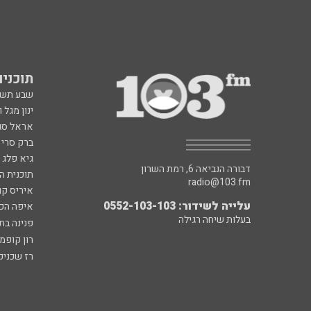
תוכניות fm
שבע תש
ינון מגל 
אראל סג"
ברק סרי 
גיא פלג
דבורה הנביאה 6, רמת השרון
תוכנית ה
radio@103.fm
איריס קו
עלייה לשידור: 0552-103-103
איפה הכ
בעלות שיחה רגילה
פנינה בת
רון קופמ
רז שכניק