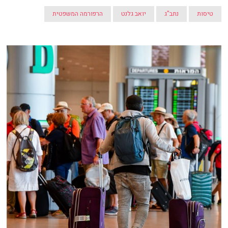
טיסות
נתב"ג
יואב גלנט
הרפורמה המשפטית