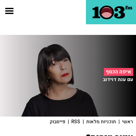
איפה הכסף
עם ענת דוידוב
ראשי
|
תוכניות מלאות
|
RSS
|
פייסבוק