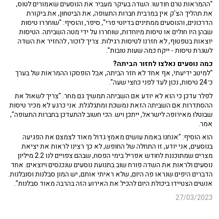
"ההמראות טרם חודשו. השדה בעיקר מעביר את הנוסעים שאמורים לטוס,
את תהליך הצ'ק אין במרבית חברות התעופה, את הביטחון, את ביקורת
הדרכונים, והנוסעים ממתינים בדיוטי פרי", סיפר, והוסיף: "שוחררו טיסות
שבהן היו חולים או טיסות מיוחדות, שוחררו על ידי מטה השביתה. הטיסות
יוצאות בטפטוף, לא חזרנו לטיסות רגילות. צריך לזכור, להחזיר את השדה
לשגרת טיסות - ייקח כמה שעות טובות".
כמה נוסעים נאלצו לחזור הביתה?
"למיטב ידיעתי, אף אחד לא חזר הביתה, אבל הופסקו ההמראות של בערך
כ־24 טיסות, נכון לעד לפני כחצי שעה".
לפלר עדכן כי הוא לא יודע אם השביתה תמשיך גם מחר. "צריך לשאול את
ההסתדרות אם השביתה הזאת נמשכת ומתגלגלת. אני כרגע לא מכיר טיסות
שבוטלו מאירופה לישראל, ייתכן ויש. הכי חשוב להתעדכן בחברות התעופה",
אמר.
הוא הוסיף: "אנחנו באמת עושים מאמץ גדול מאוד לצמצם את הפגיעה
בנוסעים, אני יודע, זו התחלה של החופש, לא כך רצינו לראות את יציאת
מצרים שמתוכננת לחודש אפריל בימי הפסח, שבהם צפויים לנו 2.2 מיליון
נוסעים ולראות את השדה פורח שוב בתנועת נוסעים שנכנסים ויוצאים. אחד
הדברים היפים שנראו פה היום, שלא ראיתי אותם, יש המון סבלנות וסובלנות.
אנשים הצטיידו ביכולת היום להכיל את האירוע הזה בהרבה מאוד סבלנות".
27/03/2023