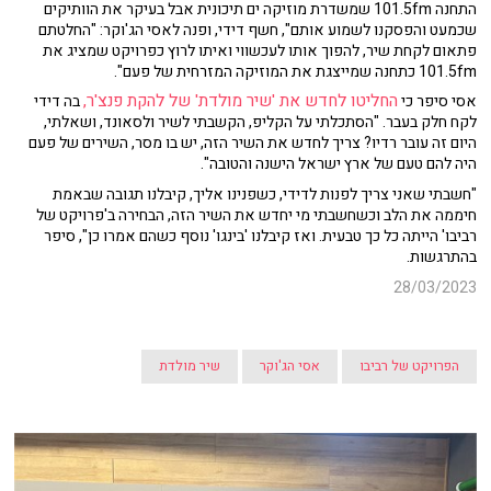
התחנה 101.5fm שמשדרת מוזיקה ים תיכונית אבל בעיקר את הוותיקים
שכמעט והפסקנו לשמוע אותם", חשף דידי, ופנה לאסי הג'וקר: "החלטתם
פתאום לקחת שיר, להפוך אותו לעכשווי ואיתו לרוץ כפרויקט שמציג את
101.5fm כתחנה שמייצגת את המוזיקה המזרחית של פעם".
החליטו לחדש את 'שיר מולדת' של להקת פנצ'ר,
אסי סיפר כי
בה דידי
לקח חלק בעבר. "הסתכלתי על הקליפ, הקשבתי לשיר ולסאונד, ושאלתי,
היום זה עובר רדיו? צריך לחדש את השיר הזה, יש בו מסר, השירים של פעם
היה להם טעם של ארץ ישראל הישנה והטובה".
"חשבתי שאני צריך לפנות לדידי, כשפנינו אליך, קיבלנו תגובה שבאמת
חיממה את הלב וכשחשבתי מי יחדש את השיר הזה, הבחירה ב'פרויקט של
רביבו' הייתה כל כך טבעית. ואז קיבלנו 'בינגו' נוסף כשהם אמרו כן", סיפר
בהתרגשות.
28/03/2023
הפרויקט של רביבו
אסי הג'וקר
שיר מולדת