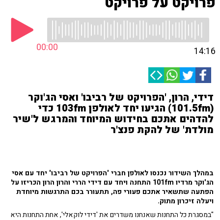
פרויקט על פרויקט
00:00
14:16
דידי, הרון, 'הפרויקט של רביבו' ואסי הג'וקר
(101.5fm) הגיעו יחד לאולפן 103fm כדי
להדהים אתכם בחידוש המיוחד והמרגש ל'שיר
מולדת' של להקת פנצ'ר
במהלך השידור נכנסו לאולפן חברי 'הפרויקט של רביבו' יחד עם אסי
הג'וקר מרדיו 101fm התחנה ויחד עם דידי הררי והרון הרון הכריזו על
הפתעה שתשאיר אתכם פעורי פה, תתעורר בכם התרגשות מיוחדת
ויעלה זיכרון מתוק.
"במסגרת כל התחנות שאנחנו משדרים את 'דידי לוקאלי', אחת התחנות היא