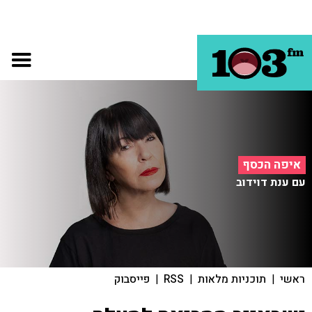
איפה הכסף
עם ענת דוידוב
ראשי
|
תוכניות מלאות
|
RSS
|
פייסבוק