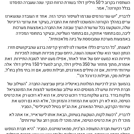
השתפרו בקרוב ל־50 מיליון דולר בשורת הרווח הנקי. שנה שעברה הפסדנו
בגלל הקורונה", אמר.
לדבריו, "יש שני גורמים שגרמו לשיפור הניכר הזה. אחד זו העובדה שנשארנו
ערים במהלך הקורונה והמשכנו לפתח את החברה, בעיקר את ערוצי הדיגיטל
שלה, והשקענו בכל שרשרת הערך שבונה את החברה באמצעות מערכות
ליבה, גם בתחומי אחזקה, גם בתחומי השליטה, ובעיקר בתחומי המכירה
באמצעות מערכת שמבוססת על בינה מלאכותית".
לטענתו, "כל הדברים הללו אפשרו לנו לפרוץ קדימה ברגע שהביקושים חזרו.
הנתון השני הוא שלראשונה השנה, היחס שבין מכירות תעופה למכירות
תיירות הוא כמעט יחס של אחד לאחד, אפילו מעט יותר לטובת התיירות. זאת
אומרת, מתוך מחזור של 350 מיליון דולר, קרוב למעל ל־150 מיליון דולר אלה
שירותי תיירות, אם זה טיולים מאורגנים, חבילות נופש, אם זה בתי מלון בחו"ל,
חבילות סקי, חבילות כדורגל וכו'".
בהמשך הגיב לרכישת המלונות באיטליה וביוון שביצעה החברה. "השילוב של
חברת תיירות שיש לה מטוסים הוא שילוב שמאפשר למצות את הפוטנציאל
מלקוח בודד. ברגע שלקוח בודד רוכש כרטיס, אז הוא לא רוכש רק את כרטיס
הטיסה, הוא לא רק רוכש את המזוודה והמזון וכו', אלא הוא גם רוכש את
שירותי הקרקע, הטיול המאורגן, את הג'יפ בטיול לטיביליסי", הסביר.
לדבריו, "רכשת לקוח, השקעת בשיווק, הבאת אותו לישראייר, אז אתה לא
מוכר לו רק את כרטיס הטיסה, אתה מוכר לו מגוון רחב של שירותים".
לגבי רכישת חברת התעופה הצ'כית, סמארטווינגס, הסביר: "היא חברת הנופש