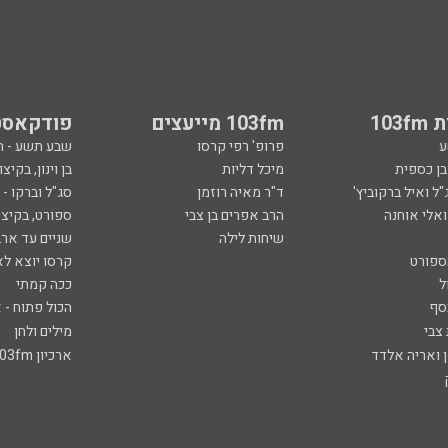
103
103fm מייעצים
פודקאסט
ע
פרופ' רפי קרסו
שבע תשע - 
ובן כספית
מיכל דליות
בן וינון, בקיצו
ל ואיל ברקוביץ'
ד"ר מאיה רוזמן
סג"ל וברקו -
ואלי אוחנה
הרב אפרים בן צבי
ספורט, בקיצו
שיחות לילה
שניים עד ארב
ספורט
קרסו יוצא לא
ל
ככה קמתי
סף
הכול פתוח - א
 צבי
מילים ולחן
ן ואריה אלדד
ארכיון 103fm