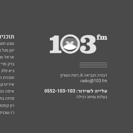
תוכניות fm
שבע תש
ינון מגל 
אראל סג"
ברק סרי 
גיא פלג
דבורה הנביאה 6, רמת השרון
תוכנית ה
radio@103.fm
איריס קו
עלייה לשידור: 0552-103-103
איפה הכ
בעלות שיחה רגילה
פנינה בת
רון קופמ
רז שכניק