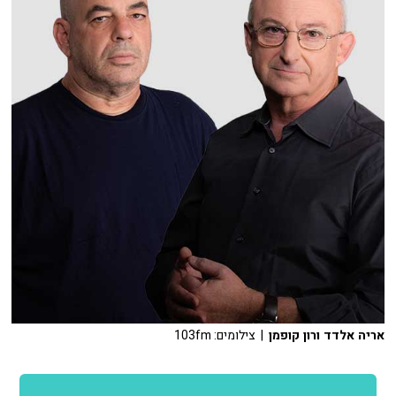
אריה אלדד ורון קופמן
| צילומים: 103fm