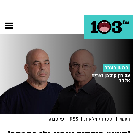
חמש בערב
עם רון קופמן ואריה
אלדד
ראשי
|
תוכניות מלאות
|
RSS
|
פייסבוק