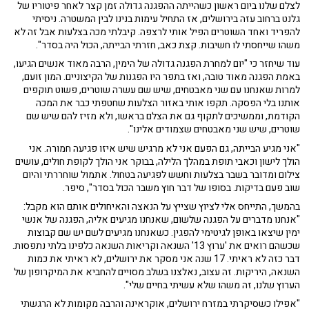
לצלם שלנו ביום ראשון כשהייתה ההפגנה גדולה זמן קצר לאחר פיטוריו של
גלנט ברחוב עזה בירושלים, אז התחיל עימות בנינו לבין המשטרה. ניסיתי
להפריד ואחד השוטרים הפיל אותי לרצפה. קיבלתי מכה בצלעות אבל זה לא
משהו שייחסתי לו חשיבות. קצת כאב, חזרתי הבייתה, הכול היה בסדר".
עוד שיחזר כי "יום למחרת הפגנה גדולה של הימין, הרבה מאוד אנשים הגיעו,
באמת הפגנה מאוד טובה, ואז בתפר היו הפגנות של הקיצוניים. המון זועם,
למרות שאנחנו עם שני מאבטחים, שיש שם עשרה שוטרים, פשוט תוקפים
אותנו בלי הפסקה. תקפו אותי באזור הצלעות שחטפתי כבר את המכה
הקודמת, וממשיכים לתקוף גם את הצלם בראשו, ולא מזיז להם שיש שם
שוטרים, שיש שני מאבטחים שצמודים אלינו".
"אני מגיע הבייתה, גם הפעם אני לא מרגיש שיש איזו פגיעה חמורה. אני
הולך לישון וכאבי תופת במהלך הלילה, בבוקר אני הולך לקופת חולים, עושים
צילום ומדובר בשבר בצלעות וחשש לפגיעה בטחול. אתמול שוחררתי והיום
שוב פעם בדיקות. בסופו של דבר חוץ משבר הכול בסדר", סיפר.
בהמשך, התייחס אלי לציוץ שצייץ על הנאצה והאיחולים אותם הוא מקבל:
"אנחנו מדברים על הפגנה שלשום, שאנחנו מגיעים אליה, הפגנה של אנשי
ימין שיצאו באופן לגיטימי להפגין. כשאנחנו מגיעים לשם יש שם קבוצות
שכשהם רואים את 'ערוץ 13' השנאה וקריאות השנאה כלפינו בלתי נתפסות.
דבר כזה לא ראיתי. 17 שנה אני מסקר את ירושלים, לא ראיתי את כמות
השנאה, היריקות. זה עצוב, נאלצנו בשלב מסויים להחביא את המיקרופון של
הערוץ שלנו, זה משהו שלא עשיתי בחיים שלי".
"אפילו כשסיקרתי במזרח ירושלים, אוקראינה והרבה מקומות לא הרגשתי