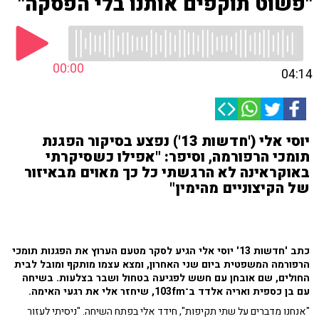
"פשוט תוקפים אותנו בלי הפסקה"
00:00
04:14
יוסי אלי ('חדשות 13') נפצע בסיקור הפגנת
תומכי הרפורמה, וסיפר: "אפילו כשסיקרתי
באוקראינה לא הרגשתי כל כך מאוים מבאיזור
של הקיצוניים מהימין"
כתב 'חדשות 13' יוסי אלי הגיע לסקר מטעם הערוץ את הפגנות תומכי
הרפורמה המשפטית ביום שני האחרון, ומצא עצמו מותקף ומובל לבית
החולים, שם אובחן עם חשש לפגיעה בטחול ושבר בצלעות. בשיחה
עם בן כספית ואריה אלדד ב־103fm, שיחזר אלי את רגעי האימה.
"אנחנו מדברים על שתי תקיפות", חידד אלי בפתח השיחה. "ניסיתי לעזור