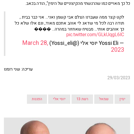
כל כך מאויים כמו שהרגשתי מהקיצוניים של הימין", הודה בכאב.
לקט קצר ממה שעברנו הצלם אבי קשמן ואני… אני כבר בבית ,
תודה רבה לכל מי שדאג לי אוהב אתכם מאוד, וגם אלו שלא כל
כך אוהבים אותי… מבטיח שאחזור במהרה… ����
pic.twitter.com/GLkUqgL6lC
March 28,
— Yossi Eli יוסי אלי (@Yossi_eli)
2023
עריכה: שני רומנו
29/03/2023
ימין
שמאל
רשת 13
יוסי אלי
הפגנות