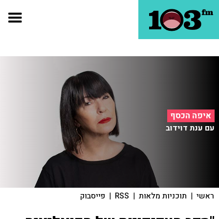
איפה הכסף
עם ענת דוידוב
ראשי
|
תוכניות מלאות
|
RSS
|
פייסבוק