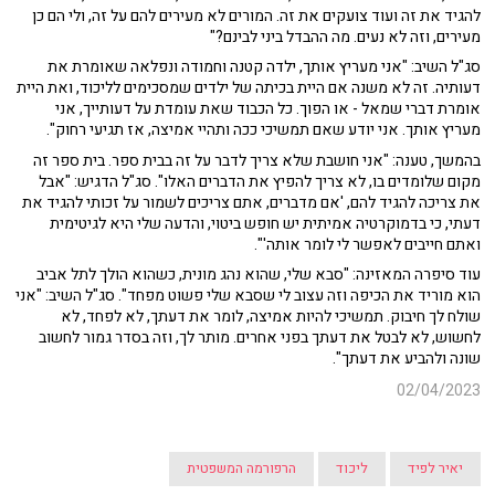
להגיד את זה ועוד צועקים את זה. המורים לא מעירים להם על זה, ולי הם כן
מעירים, וזה לא נעים. מה ההבדל ביני לבינם?"
סג"ל השיב: "אני מעריץ אותך, ילדה קטנה וחמודה ונפלאה שאומרת את
דעותיה. זה לא משנה אם היית בכיתה של ילדים שמסכימים לליכוד, ואת היית
אומרת דברי שמאל - או הפוך. כל הכבוד שאת עומדת על דעותייך, אני
מעריץ אותך. אני יודע שאם תמשיכי ככה ותהיי אמיצה, אז תגיעי רחוק".
בהמשך, טענה: "אני חושבת שלא צריך לדבר על זה בבית ספר. בית ספר זה
מקום שלומדים בו, לא צריך להפיץ את הדברים האלו". סג"ל הדגיש: "אבל
את צריכה להגיד להם, 'אם מדברים, אתם צריכים לשמור על זכותי להגיד את
דעתי, כי בדמוקרטיה אמיתית יש חופש ביטוי, והדעה שלי היא לגיטימית
ואתם חייבים לאפשר לי לומר אותה'".
עוד סיפרה המאזינה: "סבא שלי, שהוא נהג מונית, כשהוא הולך לתל אביב
הוא מוריד את הכיפה וזה עצוב לי שסבא שלי פשוט מפחד". סג"ל השיב: "אני
שולח לך חיבוק. תמשיכי להיות אמיצה, לומר את דעתך, לא לפחד, לא
לחשוש, לא לבטל את דעתך בפני אחרים. מותר לך, וזה בסדר גמור לחשוב
שונה ולהביע את דעתך".
02/04/2023
יאיר לפיד
ליכוד
הרפורמה המשפטית