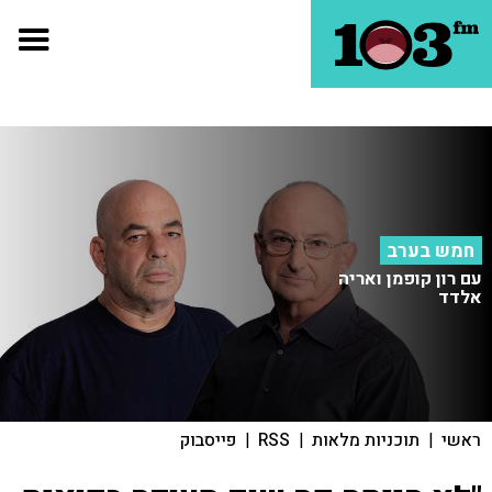
חמש בערב
עם רון קופמן ואריה
אלדד
ראשי
|
תוכניות מלאות
|
RSS
|
פייסבוק