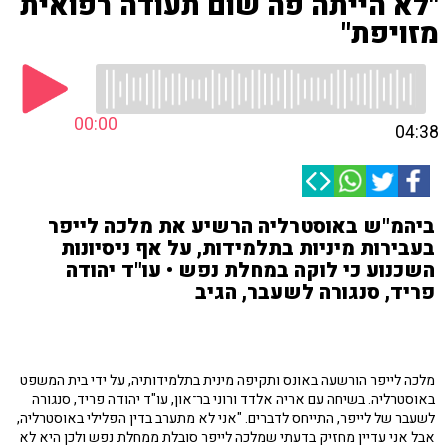
"לא הייתה פה שום תעודה רפואית
מזויפת"
00:00
04:38
ביהמ"ש באוסטרליה הרשיע את מלכה לייפר
בעבירות מיניות בתלמידות, על אף ניסיונות
השכנוע כי לוקה במחלת נפש • עו"ד יהודה
פריד, סנגורה לשעבר, הגיב
מלכה לייפר הורשעה באונס ותקיפה מינית בתלמידותיה, על ידי בית המשפט
באוסטרליה. בשיחה עם אריה אלדד ורוני בר־און, עו"ד יהודה פריד, סנגורה
לשעבר של לייפר, התייחס לדברים. "אני לא מתערב בדין הפלילי באוסטרליה,
אבל אני עדיין מחזיק בדעתי שמלכה לייפר סובלת ממחלת נפש ולכן היא לא