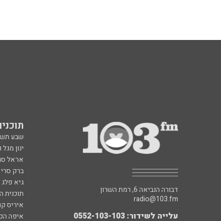
תוכניות fm
שבע תש
ינון מגל 
אראל סג"
ברק סרי 
גיא פלג
דבורה הנביאה 6, רמת השרון
תוכנית ה
radio@103.fm
איריס קו
עלייה לשידור: 0552-103-103
איפה הכ