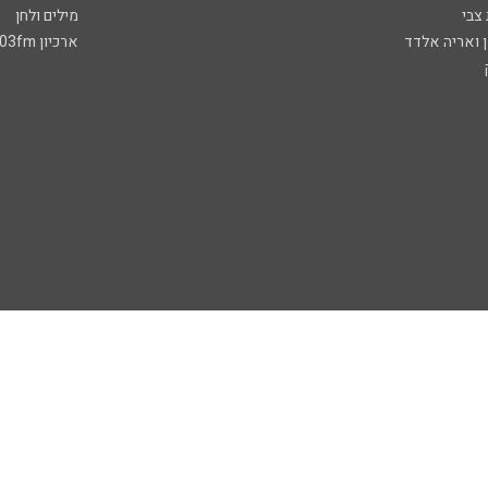
 צבי
מילים ולחן
ן ואריה אלדד
ארכיון 103fm