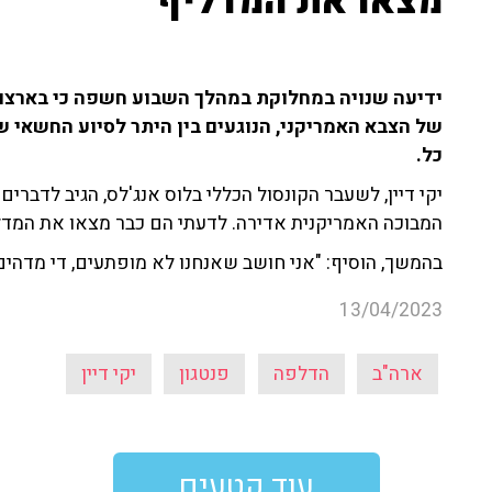
מצאו את המדליף"
ידיעה שנויה במחלוקת במהלך השבוע חשפה כי בארצות
של הצבא האמריקני, הנוגעים בין היתר לסיוע החשאי ש
כל.
יקי דיין, לשעבר הקונסול הכללי בלוס אנג'לס, הגיב לדברי
המבוכה האמריקנית אדירה. לדעתי הם כבר מצאו את המדל
בהמשך, הוסיף: "אני חושב שאנחנו לא מופתעים, די מדהים
13/04/2023
ארה"ב
הדלפה
פנטגון
יקי דיין
עוד קטעים