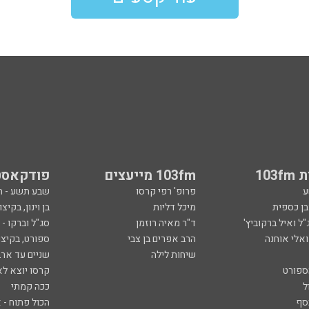
103
103fm מייעצים
פודקאסט
ע
פרופ' רפי קרסו
שבע תשע - 
ובן כספית
מיכל דליות
בן וינון, בקיצו
ל ואיל ברקוביץ'
ד"ר מאיה רוזמן
סג"ל וברקו -
ואלי אוחנה
הרב אפרים בן צבי
ספורט, בקיצו
שיחות לילה
שניים עד ארב
ספורט
קרסו יוצא לא
ל
ככה קמתי
סף
הכול פתוח - א