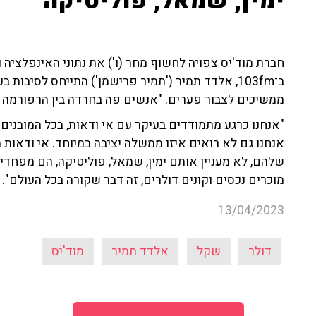
ימין, שמאל, פוליטיקה"
חברת מוד'יס צפויה לחשוף מחר (ו') את נתוני האינפלציה 
ב־103fm, אלדד תמיר ('תמיר פרישמן') התייחס לסיבו
ממשיכים לצבור פערים. "אנשים פה בחרדה בין הרפורמה ה
"אנחנו כרגע מתמודדים בעיקר עם אי ודאות, בכל המובנים", ט
אנחנו גם לא רואים איזו ממשלה יציבה במיוחד. אי ודאו
שלהם, לא מעניין אותם ימין, שמאל, פוליטיקה, הם מפחד
מוכרים נכסים וקונים דולרים, זה דבר שקורה בכל העולם".
13/04/2023
דולר
שקל
אלדד תמיר
מוד'יס