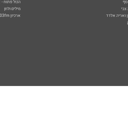
סף
הכול פתוח - א
 צבי
מילים ולחן
ן ואריה אלדד
ארכיון 103fm