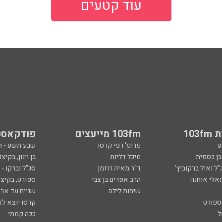
עוד קטעים
103
103fm מייעצים
פודקאסט
ע
פרופ' רפי קרסו
שבע תשע - 
ובן כספית
מיכל דליות
בן וינון, בקיצו
ל ואיל ברקוביץ'
ד"ר מאיה רוזמן
סג"ל וברקו -
ואלי אוחנה
הרב אפרים בן צבי
ספורט, בקיצו
שיחות לילה
שניים עד ארב
ספורט
קרסו יוצא לא
ל
ככה קמתי