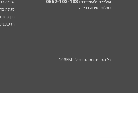
עלייה לשידור: 0552-103-103
איפה הכ
בעלות שיחה רגילה
פנינה בת
רון קופמ
רז שכניק
כל הזכויות שמורות ל - 103FM