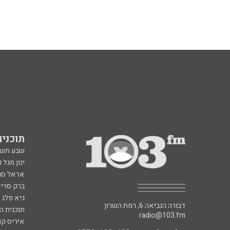
תוכניות fm
שבע תש
ינון מגל 
אראל סג"
ברק סרי 
גיא פלג
דבורה הנביאה 6, רמת השרון
תוכנית ה
radio@103.fm
איריס קו