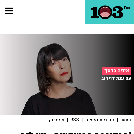
איפה הכסף
עם ענת דוידוב
ראשי
|
תוכניות מלאות
|
RSS
|
פייסבוק