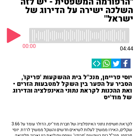
"הרפורמה המשפטית - יש לזה
השלכה ישירה על הדירוג של
ישראל"
00:00
04:44
יוסי פריימן, מנכ"ל בית ההשקעות 'פריקו',
הסביר על הפער בין השקל למטבעות הזרים •
ואת ההכנות לקראת נתוני האינפלציה והדירוג
של מוד'יס
לקראת חשיפת נתוני האינפלציה של חברת מוד'יס, הדולר עומד על 3.66
שקלים, האירו ממשיך לעלות לשיאים חדשים והשקל ממשיך לרדת. יוסי
פריימן, מנכ"ל בית השקעות 'פריקו', שוחח עם ליאת רון ואריה מליניאק