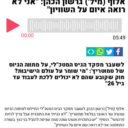
אלוף (מיל') גרשון הכהן: "אני לא
רואה איום על השוויון"
00:00
05:49
לשעבר מפקד הגיס המטכ"לי, על מתווה הגיוס
של סמוטריץ': "מי שומר על עולם הישיבות?
חוק שקובע שהם לא יכולים ללכת לעבוד עד
גיל 26"
אלוף (מיל') גרשון הכהן, לשעבר מפקד הגיס המטכ"לי התייחס למתווה הגיוס
שהציג שר האוצר בצלאל סמוטריץ': "לא הגיתי את התוכנית אבל צריך להיות
פרגמטי". הוסיף: "יש בתוכנית משהו שונה ממה שניסה להוביל בני גנץ. בשורה
התחתונה אני לא רואה שם איום על השיוויון".