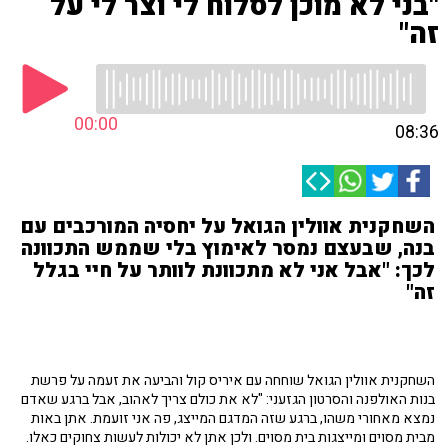
"בני לא מוכן לסלוח לי וצר לי על
זה"
00:00
08:36
השחקנית אוולין הגואל על יחסיה המורכבים עם
בנה, שבעצם נמסר לאימוץ בלי שממש התכוונה
לכך: "אבל אני לא מתכוונת לוותר על חיי בגלל
זה"
השחקנית אוולין הגואל שוחחה עם איריס קול והביעה את זעמה על פרשת
בנות האולפנה והסרטון הגזעני: "לא את כולם צריך לאהוב, אבל ברגע שאדם
נמצא מאחורי משהו, ברגע שזה המדגם המייצג, פה אני זועמת. אתן באות
מבית מסוים ומייצגות בית מסוים. ולכן אתן לא יכולות לעשות צחוקים כאלו.