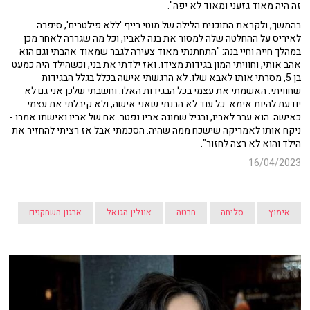
זה היה מאוד גזעני ומאוד לא יפה".
בהמשך, ולקראת התוכנית הלילה של מוטי רייף 'ללא פילטרים', סיפרה
לאיריס על ההחלטה שלה למסור את בנה לאביו, וכל מה שגררה לאחר מכן
במהלך חייה וחיי בנה: "התחתנתי מאוד צעירה לגבר שמאוד אהבתי וגם הוא
אהב אותי, וחוויתי המון בגידות מצידו. ואז ילדתי את בני, וכשהילד היה כמעט
בן 5, מסרתי אותו לאבא שלו. לא הרגשתי אישה בכלל בגלל הבגידות
שחוויתי. האשמתי את עצמי בכל הבגידות האלו. וחשבתי שלכן אני גם לא
יודעת להיות אימא. כל עוד לא הבנתי שאני אישה, ולא קיבלתי את עצמי
כאישה. הוא עבר לאביו, ובגיל שמונה אביו נפטר. אח של אביו ואישתו אמרו -
ניקח אותו לאמריקה שישכח ממה שהיה. הסכמתי אבל אז רציתי להחזיר את
הילד והוא לא רצה לחזור".
16/04/2023
אימוץ
סליחה
חרטה
אוולין הגואל
ארגון השחקנים