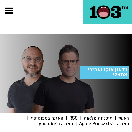
גדעון אוקו ועמיחי
אתאלי
ראשי
|
תוכניות מלאות
|
RSS
|
האזנה בספוטיפיי
|
האזנה ב־Apple Podcasts
|
האזנה ב־youtube