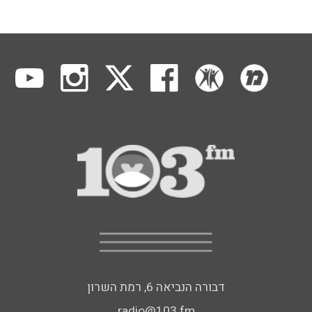
דבורה הנביאה 6, רמת השרון
radio@103.fm