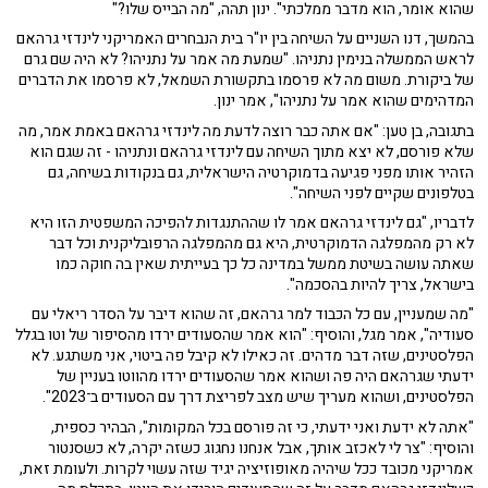
שהוא אומר, הוא מדבר ממלכתי". ינון תהה, "מה הבייס שלו?"
בהמשך, דנו השניים על השיחה בין יו"ר בית הנבחרים האמריקני לינדזי גרהאם
לראש הממשלה בנימין נתניהו. "שמעת מה אמר על נתניהו? לא היה שם גרם
של ביקורת. משום מה לא פרסמו בתקשורת השמאל, לא פרסמו את הדברים
המדהימים שהוא אמר על נתניהו", אמר ינון.
בתגובה, בן טען: "אם אתה כבר רוצה לדעת מה לינדזי גרהאם באמת אמר, מה
שלא פורסם, לא יצא מתוך השיחה עם לינדזי גרהאם ונתניהו - זה שגם הוא
הזהיר אותו מפני פגיעה בדמוקרטיה הישראלית, גם בנקודות בשיחה, גם
בטלפונים שקיים לפני השיחה".
לדבריו, "גם לינדזי גרהאם אמר לו שההתנגדות להפיכה המשפטית הזו היא
לא רק מהמפלגה הדמוקרטית, היא גם מהמפלגה הרפובליקנית וכל דבר
שאתה עושה בשיטת ממשל במדינה כל כך בעייתית שאין בה חוקה כמו
בישראל, צריך להיות בהסכמה".
"מה שמעניין, עם כל הכבוד למר גרהאם, זה שהוא דיבר על הסדר ריאלי עם
סעודיה", אמר מגל, והוסיף: "הוא אמר שהסעודים ירדו מהסיפור של וטו בגלל
הפלסטינים, שזה דבר מדהים. זה כאילו לא קיבל פה ביטוי, אני משתגע. לא
ידעתי שגרהאם היה פה ושהוא אמר שהסעודים ירדו מהווטו בעניין של
הפלסטינים, ושהוא מעריך שיש מצב לפריצת דרך עם הסעודים ב־2023".
"אתה לא ידעת ואני ידעתי, כי זה פורסם בכל המקומות", הבהיר כספית,
והוסיף: "צר לי לאכזב אותך, אבל אנחנו נחגוג כשזה יקרה, לא כשסנטור
אמריקני מכובד ככל שיהיה מאופוזיציה יגיד שזה עשוי לקרות. ולעומת זאת,