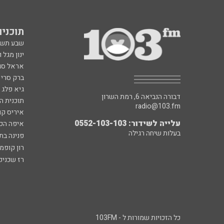
תוכניות fm
שבע תש
ינון מגל 
אראל סג"
ברק סרי 
גיא פלג
דבורה הנביאה 6, רמת השרון
תוכנית ה
radio@103.fm
איריס קו
עלייה לשידור: 0552-103-103
איפה הכ
בעלות שיחה רגילה
פנינה בת
רון קופמ
רז שכניק
כל הזכויות שמורות ל - 103FM