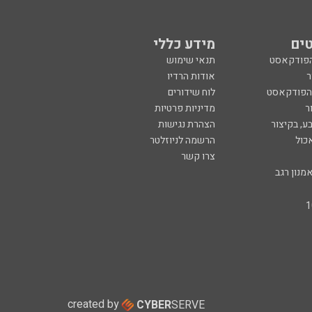
ים
מידע כללי
הפודקאסט
תנאי שימוש
ר
אודות הרדיו
 הפודקאסט
לוח שידורים
ר
מדיניות פרטיות
ע, בקיצור
הצהרת נגישות
כול
הרשמה לניוזלטר
צרו קשר
מנון רגב
created by
CYBER
SERVE