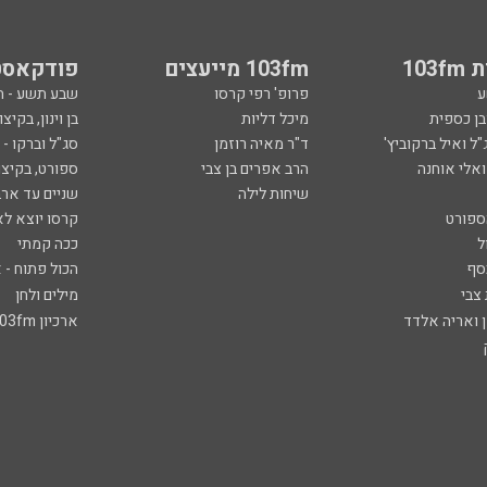
103
103fm מייעצים
פודקאסט
ע
פרופ' רפי קרסו
שבע תשע - 
ובן כספית
מיכל דליות
בן וינון, בקיצו
ל ואיל ברקוביץ'
ד"ר מאיה רוזמן
סג"ל וברקו -
ואלי אוחנה
הרב אפרים בן צבי
ספורט, בקיצו
שיחות לילה
שניים עד ארב
ספורט
קרסו יוצא לא
ל
ככה קמתי
סף
הכול פתוח - א
 צבי
מילים ולחן
ן ואריה אלדד
ארכיון 103fm