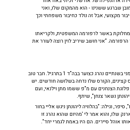
התחיל לפני 57 שנים, ביום הפטירה או הנפילה של אח שלי זכיתי באח אחר
בן שברגע ששנינו - הוא מהמקום שלו, ואני
בור מקצועי, אבל זה נולד כחיבור משפחתי וכך
המחלוקת באשר לרפורמה המשפטית, ולקריאתו
רפורמה. "אני חושב שיריב לוין רוצה לעורר את
בהמשך סיפר על אחיו צחי ז"ל. "אחי הבכור שהיה מבוגר ממני בשנתיים נהרג כצוער בבה"ד 1 בתרגיל. חבר טוב
רס קצינים, הקורס שלו נדחה בשלושה חודשים. יש
פלוגת הצנחנים עם מ"פ ששמו מתן וילנאי, ועם
יפר, וגילה: "בהלוויה ליהונתן ניגש אליי בחור
נק שלו, והוא אמר לי 'מהיום שהוא נהרג זו
אותו אוהל סיירים. הם היו באמת לגמרי יחד".