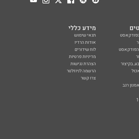
ים
מידע כללי
הפודקאסט
תנאי שימוש
ר
אודות הרדיו
 הפודקאסט
לוח שידורים
ר
מדיניות פרטיות
ע, בקיצור
הצהרת נגישות
כול
הרשמה לניוזלטר
צרו קשר
מנון רגב