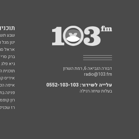
תוכניות fm
שבע תש
ינון מגל 
אראל סג"
ברק סרי 
גיא פלג
דבורה הנביאה 6, רמת השרון
תוכנית ה
radio@103.fm
איריס קו
עלייה לשידור: 0552-103-103
איפה הכ
בעלות שיחה רגילה
פנינה בת
רון קופמ
רז שכניק