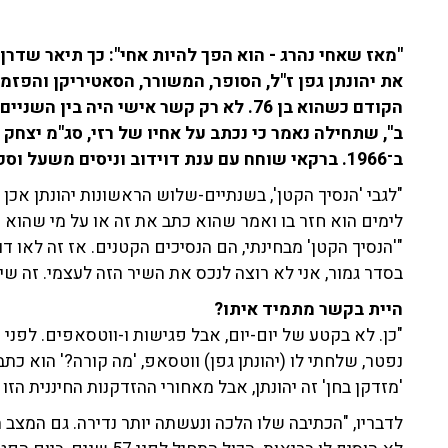
"מאז שאחי נהרג - הוא הפך להיות אחי": כך תיאר שדרן
את יהונתן גפן ז"ל, הסופר, המשורר, הסאטיריקן והפז
הקודם כשהוא בן 76. לא רק קשר אישי היה ב
ב'', שתחילה נאמר כי נכתב על אחיו של רזי, סג"מ יצחק 
ב־1966. ברקאי שוחח עם ענת דוידוב וניסים משעל וספד לגפן.
"לגבי 'הנסיך הקטן', בשנתיים-שלוש הראשונות יהונתן אכן
לימים הוא חזר בו ואמר שהוא כתב את זה או על מי שהוא א
"'הנסיך הקטן' מבחינתי, הם הנסיכים הקטנים. אז זה לאו דו
בסדר גמור, אני לא רוצה לנכס את השיר הזה לעצמי. זה שי
היית בקשר מתמיד איתו?
"כן. לא בקטע של יום-יום, אבל פגישות ו-ווטסאפים. לפני
נפטר, שלחתי לו (יהונתן גפן) ווטסאפ, 'מה קורה?' הוא כתב 
'מזדקן בחן' זה יהונתן, אבל מאחורי ההזדקנות החיננית הזו
לדבריו, "הכתיבה שלו הלכה ונעשתה יותר נדירה. גם המצב 