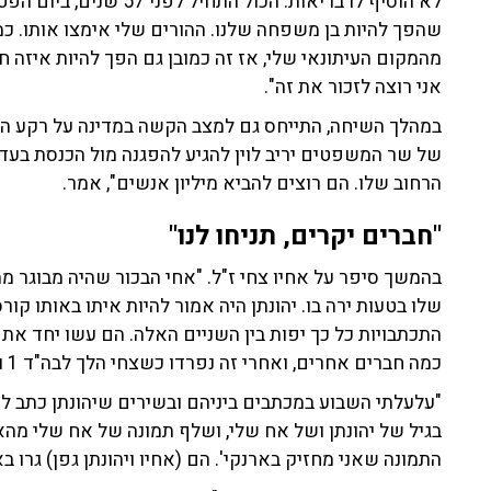
לא הוסיף לו בריאות. הכול 
שהפך להיות בן משפחה שלנו. ההורים שלי אימצו אותו. כמו
מהמקום העיתונאי שלי, אז זה כמובן גם הפך להיות איזה חי
אני רוצה לזכור את זה".
במהלך השיחה, התייחס גם למצב הקשה במדינה על רקע 
של שר המשפטים יריב לוין להגיע להפגנה מול הכנסת בעד ה
הרחוב שלו. הם רוצים להביא מיליון אנשים", אמר.
"חברים יקרים, תניחו לנו"
שלו בטעות ירה בו. יהונתן היה אמור להיות איתו באותו קו
התכתבויות כל כך יפות בין השניים האלה. הם עשו יחד את 
כמה חברים אחרים, ואחרי זה נפרדו כשצחי הלך לבה"ד 1 ויהונתן נשאר צנחן", שיתף.
"עלעלתי השבוע במכתבים ביניהם ובשירים שיהונתן כתב לו", ס
בגיל של יהונתן ושל אח שלי, ושלף תמונה של אח שלי מהאר
התמונה שאני מחזיק בארנקי'. הם (אחיו ויהונתן גפן) גרו ב