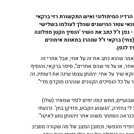
 הרדיו המיתולוגי ואיש התקשורת רזי ברקאי
מונאי עטור ההישגים שהלך לעולמו בשלישי
ין השניים - גפן ז"ל כתב את השיר 'הנסיך הקטן מפלוגה
(צחי) ברקאי ז"ל שנהרג בתאונת אימונים
 אמר שהוא כתב את זה על אחי, אבל אחרי זה
חר, או על מי שהם אחרים", סיפר ברקאי, והוסיף:
וקא שיר על אחי. יהונתן עצמו שינה את דעותיו, זה
ר על כל הנסיכים הקטנים שנהרגו מוקדם מדי".
 שבועיים, ממש כמה ימים לפני שמאיר (שלו)
לי בחזרה, 'הגעגוע הקבוע, מזדקן בחן'. נרגעתי.
 כנראה הסתתר משהו אחר ויהונתן גווע לאיטו".
הפיזי והנפשי, וכמובן המצב של מה שקורה מסביב