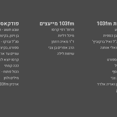
103
103fm מייעצים
פודקאסט
ע
פרופ' רפי קרסו
שבע תשע - 
ובן כספית
מיכל דליות
בן וינון, בקיצו
ל ואיל ברקוביץ'
ד"ר מאיה רוזמן
סג"ל וברקו -
ואלי אוחנה
הרב אפרים בן צבי
ספורט, בקיצו
שיחות לילה
שניים עד ארב
ספורט
קרסו יוצא לא
ל
ככה קמתי
סף
הכול פתוח - א
 צבי
מילים ולחן
ן ואריה אלדד
ארכיון 103fm