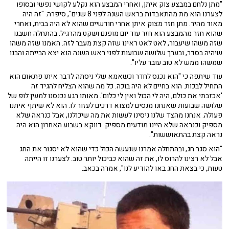
"מתן נלחם במבצע צוק איתן, ואחרי המבצע הוא נקלע לקושי נפשי ובסופו
לצערנו הוא מת מהתאבדות בראש השנה לפני 8 שנים", סיפרה. "זה היה
מאוד מהיר. מתן חזר מצוק איתן אחרי חודשיים שהוא לא היה בבית, ואחרי
שהוא חזר מהמבצע הוא חזר עוד יום מופנם ושקט מהרגיל. בהתחלה חשבנו
שזה משהו שיעבור, לאט לאט ראינו שזה קצת מעבר לזה. האמנו שזה משהו
שיהיה בסדר, ובערך שלושה שבועות לפני ראש השנה הוא יצא הבייתה והבנו
שמשהו ממש לא טוב עובר עליו".
עוד שיתפה כי "הוא נכנס לחדר וכשאמא שלי ניסתה לדבר איתו פתאום הוא
התחיל לבכות. הוא בחיים לא היה בוכה. כל מה שהוא הצליח להגיד זה
'אכזבתי את כולם, היה לי הכול ואין לי כלום'. מאותו רגע נכנסנו למעין לופ של
שלושה שבועות שאנחנו מנסים למצוא דרכים לעזור לו. הוא לא שיתף איתנו
פעולה. אנחנו מהצד שלנו ניסינו לעשות את מה שיכולנו, אבל כנראה שלא
מספיק וכנראה שלא היינו מודעים מספיק. דווקא בשבוע האחרון הוא היה
נראה קצת בהתאוששות".
"הוא סגר חג, ובהתחלה אמרנו שנעשה הכול כדי שהוא לא יסגור את החג
אבל לא רצינו להרוס לו, את זה שהוא כביכול יותר טוב. לצערנו זו הייתה
טעות, כי בצאת החג באו להודיע לנו", אמרה בכאב.