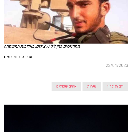
מתן־ניסים כהן ז"ל // צילום: באדיבות המשפחה
עריכה: שני רומנו
23/04/2023
יום הזיכרון
שיחות
אחים שכולים