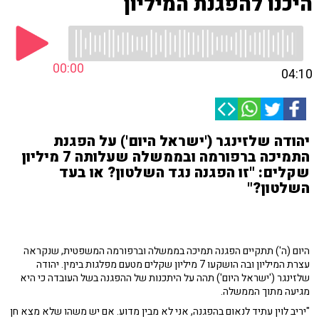
היכנו להפגנת המיליון
00:00
04:10
יהודה שלזינגר ('ישראל היום') על הפגנת
התמיכה ברפורמה ובממשלה שעלותה 7 מיליון
שקלים: "זו הפגנה נגד השלטון? או בעד
השלטון?"
היום (ה') תתקיים הפגנה תמיכה בממשלה וברפורמה המשפטית, שנקראה
עצרת המיליון ובה הושקעו 7 מיליון שקלים מטעם מפלגות בימין. יהודה
שלזינגר ('ישראל היום') תהה על היתכנות של ההפגנה בשל העובדה כי היא
מגיעה מתוך הממשלה.
"יריב לוין עתיד לנאום בהפגנה, אני לא מבין מדוע. אם יש משהו שלא מצא חן