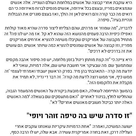
היא עוקבת אחרי קבוצה של אנשים במלחמת העולם השנייה. אלה אנשים
שנמצאים בפריז, ובעצם בכל אירופה, אנשים מנסים לברוח מאירופה כי הם
רואים מה כבר קורה והם רואים לאן זה הולך, ואז בעצם סוגרים את הגבולות
ונהיית בעיה", סיפרה.
לדבריה, "מה שמוזר או מדהים, שהם הצליחו ליצור סדרה שהיא מאוד קולחת
ואפילו כיפית הרבה פעמים מהנושא הזה שהוא לא קל. אז מה יש לנו פה? זה
מתחיל מקבוצה של אמריקנים שקיבלו משימה להוציא אזרחים אמריקנים
מפריז, וזו קבוצה של אנשים שמנסים להוציא כמה שיותר אנשים. הם עושים
את זה בדרכים-לא דרכים".
היא ציינה כי "זה קצת מותחן ריגול בזמן מלחמה, יש פה סיפור אהבה מקסים
שמתמשך שם. מה שבעיקר אני חושבת שיש שם, אלה דמויות, שאני לא
יודעת מה קרה - התאהבתי בהן מיד. בפרק הראשון ישבתי ואמרתי לעצמי 'זה
ממש כיף, אני ממש רוצה לדעת מה קורה'. זה דבר די נדיר, לא תמיד את
מקבלת את הלוקסוס הזה".
בהמשך התייחסה לשאלה, האם מובעת ביקורת על האנשים מהמעמד הגבוה,
שהחליטו לחלץ, בניגוד לאחרים. "האם מתעסקים שם בשאלה 'למה האנשים
האלה יותר כביכול חשובים מאנשים אחרים?' לא".
"זו סדרה שיש בה טיפה זוהר ויופי"
ישועה המשיכה, ואמרה: "אחת הדמויות עיקריות שאנחנו עוקבים אחרי
העלילה דרכן, זאת בחורה אמריקנית עשירה. אבא שלה, יש לו הרבה כסף,