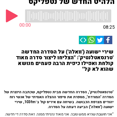
הלהיט החדש של נטפליקס
00:00
08:25
שירי ישועה ('וואלה') על הסדרה החדשה
'טרנסאטלנטיק': "הצליחו ליצור סדרה מאוד
קולחת ואפילו כיפית הרבה פעמים מנושא
שהוא לא קל"
'טרנסאטלנטיק', הסדרה החדשה מבית נטפליקס, שכתבה היוצרת של
הסדרה 'המורדת', מספרת את סיפור ההצלה האמיתי של אנשי רוח
יהודים מצרפת הכבושה. בשיחה עם איריס קול ב־103fm, שירי
ישועה ('וואלה') הביעה דעתה על הסדרה.
"אני חושבת שהיא ממש טובה. אני מאוד נהניתי ממנה. זאת סדרה די חדשה.