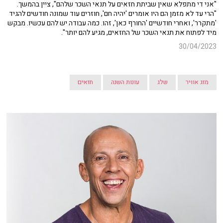
"אני די מתפלא שאין שביתת חזאים על תנאי השכר שלהם", ציין בהמשך.
"הרי עד לא מזמן הם היו אומרים 'יהיה חם', חוזרים עוד שמונה חודשים להגיד
'מתקרר', ואחרי חודשיים 'החורף כאן', זהו. כמה עבודה יש להם עכשיו. מבקש
מיד לפתוח את תנאי השכר של החזאים, מגיע להם יותר".
30/04/2023
מזג אוויר
שלג
עונות השנה
חזאים