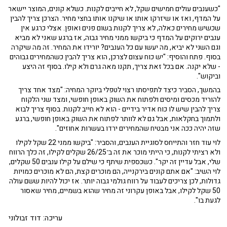
"כשענבים עולים חמישים שקל, לא חייבים לקנות. כשלא קונים, המוצר יישאר
על המדף, ואז או שיזרקו אותו או שיקנו אותו בחצי מחיר. הצרכן צריך להבין
שכשיש מחירים כאלה, לא צריך לקנות בשום פנים ואופן. אצלי כרגע אין
ענבים ירוקים על המדף כי ביקשו ממני מחיר גבוה, אז ברגע שאני לא מביא
וגם השני לא יביא, מה יעשו עם כל הענבים? יורידו את המחיר. זה מה שיקרה
בסוף. פתח והוסיף: "יש כוח עצום לצרכן, הוא צריך להבין כשהמחירים גבוהים
- שלא יקנה. אם בכל זאת צריך, תקנו מאה גרם ולא קילו. בסוף זה היצע
וביקוש".
בהמשך, הסביר כיצד לתפיסתו רצוי לטפלי ביוקר המחיה: "מצד אחד צריך
להוריד מכסים ומיסים ולפתוח את השוק באופן חופשי, ומצד שני הלקוח
צריך להבין שיש לו כוח אדיר בידיים - הוא לא חייב לקנות. בסוף צריך לבוא
ולתמוך בחקלאות, אבל גם לא לוותר לפתוח את השוק באופן חופשי, ברגע
שזה יהיה ככה אני מבטיח שהמחירים ירדו בעשרות אחוזים".
לוי עוד חזר והתייחס לסוגיית הענבים, והסביר: "ביקשו ממני 22 שקל לקילו
ולא רציתי לקנות, כי הייתי מוכר את זה ב־26/25 שקלים לקילו, זה כלך הרווח
שלי, אבל עדיין זה יקר". כשכספית שיתף כי שילם על קילו ענבים 50 שקלים,
לוי השיב: "אם אתם קונים בירקנייה, הם מוכרים קצת, הם לא מוכרים כמויות
גדולות, לכן צריכים לעבוד על רווח גולמי גבוה יותר. אז יכול להיות ששם עולה
50 שקל לקילו, אבל באופן עקרוני זה מחיר שהוא בשמיים, מחיר שאסור
לגעת בו".
עריכה: דוד זבולוני