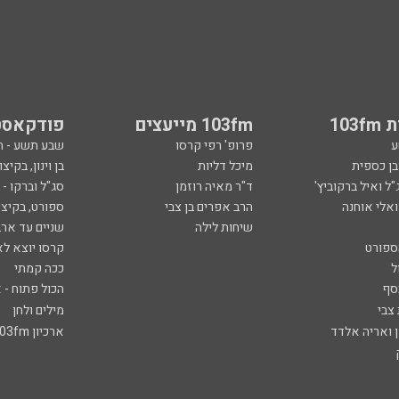
103
103fm מייעצים
פודקאסט
ע
פרופ' רפי קרסו
שבע תשע - 
ובן כספית
מיכל דליות
בן וינון, בקיצו
ל ואיל ברקוביץ'
ד"ר מאיה רוזמן
סג"ל וברקו -
ואלי אוחנה
הרב אפרים בן צבי
ספורט, בקיצו
שיחות לילה
שניים עד ארב
ספורט
קרסו יוצא לא
ל
ככה קמתי
סף
הכול פתוח - א
 צבי
מילים ולחן
ן ואריה אלדד
ארכיון 103fm