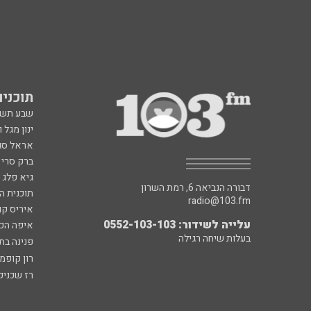
תוכניות fm
שבע תש
ינון מגל 
אראל סג"
ברק סרי 
גיא פלג
דבורה הנביאה 6, רמת השרון
תוכנית ה
radio@103.fm
איריס קו
עלייה לשידור: 0552-103-103
איפה הכ
בעלות שיחה רגילה
פנינה בת
רון קופמ
רז שכניק