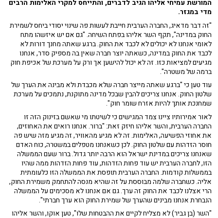
המורשת עמיחי אליהו הגיב לדברים, והתייחס למקרי האלימות הרבים
מדי במגזר.
"זה דבר מדאיג, החברה הערבית חייבת לעשות פה שינוי יסודי ביחס לשמירת
החוק במדינה", תקף השר אליהו בפתח השיחה. "גם אם יש איזשהו מתח
לאומי אנחנו לא יכולים לא לכבד את החוק. ברגע שאתה מחנך דורות לא
לכבד את החוק במדינה, כשאתה יוצר חברה שאין בה מספיק סדר, אנחנו
מגיעים למציאות כזו. זה לא יכול להישען אך ורק על מערכת של אכיפת חוק
ברמה של משטרה".
עוד טען כי "ברגע שאתה מייצר חברה שלא מכבדת ולא מבינה את הערך של
שלטון החוק. אנחנו צריכים להבין שבכל מדינה מתוקנת, נתמכים על מערכת
שמחנכת אותך להיות אזרח שומר חוק".
לאור אמירותיו ציינו צמד המגישים כי לשיטתו מי שאשם בזינוק הזה זו
החברה הערבית, והשר אליהו חיזק זאת: "ברור. אנחנו רואים את האחוזים,
את אחוזי הפשיעה, האלימות. זה לא מגיע מהאוויר, זה מגיע מזה שיש פה
חוסר הזדהות עם שלטון החוק. לכן כשאנחנו מטפלים במשטרה, כוח האדם
שאנחנו צריכים במדינת ישראל הוא הרבה יותר גדול. ברור שעם הממשלה
הזו, לחברה הערבית יש עוד פחות הזדהות, עוד פחות הזדהות ממה שהיו
בממשלות קודמות. החברה הערבית תופסת את הממשלה הזו כלעומתית
אליה. כשחברה שלמה מבוססת על זה שהיא מנסה להתחמק משמירת החוק,
הרי אצלנו לכבד את החוק זה ערך. גם אם אנחנו לא מסכימים על הממשלה
הנבחרת אנחנו מבינים שהערך של שמירת החוק הוא ערך חברתי".
"השר (בן גביר) לא מצליח לקיים את ההבטחות שלו", טען אוקו, והשר אליהו