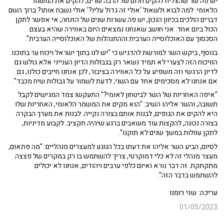
יש פה שר שהצליח להקים חלום של הרבה שרים, להקים את המשמר
הלאומי. למה לבוא ולשאול 'אולי זה גדול עליו?' אולי נשבח אותו? ברוך השם
דברים הולכים בכיוון הנכון, יש פה עשרות שנים של הזנחה, אי אפשר לתקן
הכול ביום אחד. אני חושב שאנחנו נמצאים היום באווירה שהיא בעצם
הסכסוך עם האוכלוסייה הערבית וההתנהלות של האוכלוסייה הערבית".
בנוסף, ביקש השר למורשת להדגיש כי "יש לנו בתוך ישראל ויכוח ער בתוכנו.
הוויכוח הזה לצערי לא תמיד נשאר רק בגבולות הדיון הענייני אלא גולש גם
לדיון הרגשי וזה משפיע על כל האווירה בציבור, לכן אנחנו חייבים כולנו, גם
אם אנחנו לא מסכימים אחד עם השני, לדעת לשמור על גבולות שיח מכבד".
"איפה האחריות של השר לביטחון לאומי?" התעקשו צמד המגישים לקבל
תשובה, והשר אליהו השיב: "הוא מקים את המשמר הלאומי, האחריות שלו
היא להקים את הגופים, לבנות אותם בצורה נקייה. לבנות את מערך הבקרה
בצורה נכונה, להקצות עוד משאבים ברגע שיהיה תקציב. לקבוע מדיניות,
לתקן עוולות במשך שנים לא תוקנו".
לסיום, הביע השר אליהו את דעתו בכל הנוגע למעצרים מנהליים: "מה פתאום,
מעצר מנהלי זה לא כלי דמוקרטי, צריך להשתמש בו רק במקרים של פצצה
מתקתקת. זה דבר נורא ואיום כלפי ערבים ויהודים, אנחנו לא יכולים
להשתמש בדבר הזה".
עריכה: שני רומנו
01/05/2023