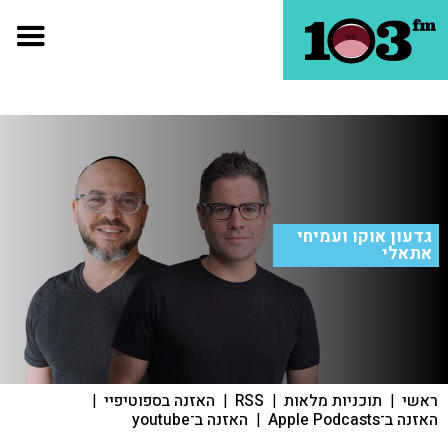
גדעון אוקו ועמיחי
אתאלי
ראשי
|
תוכניות מלאות
|
RSS
|
האזנה בספוטיפיי
|
האזנה ב־Apple Podcasts
|
האזנה ב־youtube