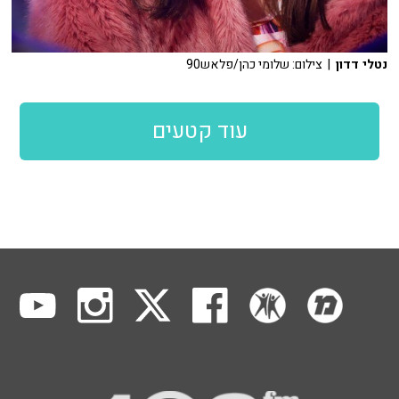
נטלי דדון
| צילום: שלומי כהן/פלאש90
עוד קטעים