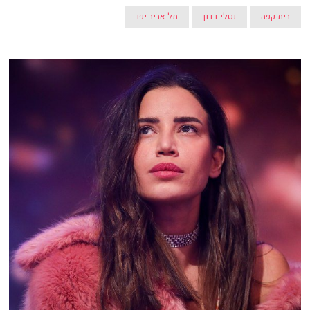
בית קפה
נטלי דדון
תל אביב־יפו