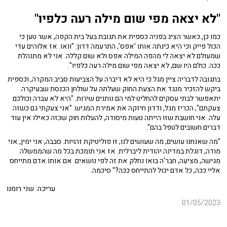
"לא יצאה מפי שום מילה רעה כלפיו"
כמו כן, כאשר הציג בפניה כספית את תגובת בעל בית הקפה, אשר טען כי
הכול פייק וכי היא כינתה אותו 'אפס', התרעמה דדון: "וואו. אז אלוהים עדי
שמעולם לא יצאה לי מהפה המילה אפס ולא שום קללה. אני לא מתנהלת
ככה. כולם היו שם, לא יצאה מפי שום מילה רעה כלפיו".
בתגובה לדבריה ציין מגל כי היא לא דיברה על הצביעות סביב המקרה, וכספית
ביקש להזכיר מנגד את הצעת החוק שעלתה על שולחן הכנסת שבעיקרה
יתאפשר לבתי עסקים להחליט למי הם נותנים שירות. "היא לא עברה וכולכם
צעקתם", הכריז מגל, ודדון חיזקה את אמירת המגיש: "אני צעקתי גם כשזה
עלה. אני חושבת שזו הייתה טעות מיסודה, להעלות חוק שכזה כאילו אין עוד
דברים חשובים לטפל בהם".
"מה שאנחנו עושים, מה שעושים לנו, זו פוליטיקת זהויות. סבבה, אני ימין, אני
מודה, דוגלת במדינה יהודית ליברלית. אז אני תומכת בכל מה שהממשלה
מגישה, מציעה, חבר'ה בואו נחלק את זה לפי נושאים. אם אותו אדם מתייחס
אליי ככה, כל אדם יכול להתייחס ככה?" סיכמה.
עריכה: שני רומנו
01/05/2023