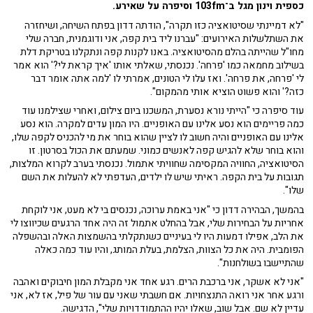
כספית וינון מגל ב־103fm וסיפרה על שאירע.
"לא דמיינתי שסיטואציה כזו תקרה", הודתה דדון בפתח השיחה, ושיחזרה
את השתלשלות האירועים: "עברנו ליד בית קפה, אני ודוגמנית, חברה שלי
מחו"ל שהייתה בהלם מהסיטואציה. באנו לקנות קפה ונתקלנו בטריקת דלת
בשילוב מחמאה כמו 'פרחה'. נכנסתי, שאלתי אותו 'איך קראת לי?' הוא אמר
לי 'פרחה, את פרחה'. ואז עלו לי הטונים, אמרתי לו 'למה אתה אומר דבר
כזה?' והוא פשוט הוציא אותי מהמקום".
עוד סיפרה כי "הייתי נורא נסערת, המשכנו ביום צילום, ואחרי שצילמנו עוד
כמה פריימים הוא נסע אלינו עם האופניים. היו המון עדים למקרה. הוא נסע
אלינו עם האופניים והיה חשוב לו לציין שהוא בוחר את מי להכניס לקפה שלו,
והוא בוחר שלא להגיש קפה לאנשים כמוני. שמעתם את הכול בסרטון. זו
הסיטואציה, החוויה המקסימה שחוויתי אתמול. נכנסתי בערב לקרוא המלצות,
תגובות על בית הקפה. ראיתי שיש לו ילדים, העדפתי לא להעלות את השם
שלו".
בהמשך, הבהירה דדון כי "אני באמת ערוכה, נכנסים בי לא מעט, אני לוקחת
אחריות על הבחירות שלי, אבל בהחלט אתמול זה היה אחד הרגעים שכיווצו לי
את הלב, אפילו דמעות היו לי בעיניים כשנתקלתי בהשמצות האלה ובהשפלה
הפומבית. היה את כל הצוות, הצלמת, בעלת המותג, והיו עוד כמה כאלה
שהתיישבו בשולחנות".
"אני לא אשקר, אני ברכבת הרים. רגע אחד אני מקבלת המון חיבוקים ואהבה
ורגע אחר אני רואה התנצחויות. אם חשבתי שאני עם עור של פיל, אז לא, אני
עדיין לא שם. אבל שוב, שאלו יהיו ההתמודדויות שלי", הדגישה.