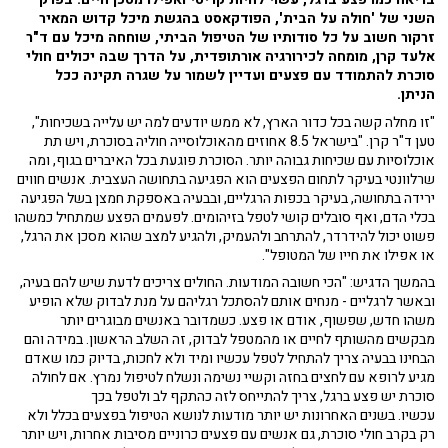
השני של 'חולה על הבית', הפודקאסט בהגשת מיכל קדוש המאיר
זרקור חשוב על כל סודותיו של הטיפול הביתי, שוחחה מיכל עם ד"ר
אלעד קרן, מומחה לכירורגיה אורתופדית, על הדרך שבה יכולים חולי
סוכרת להתמודד עם פצעים ועדיין לשמור על שגרה תקינה ככל
הניתן.
"זו מחלה קשה בכל כדור הארץ, לא ממש יודעים למה יש עלייה בשכיחות",
טען ד"ר קרן. "בישראל 8.5 אחוזים מהאוכלוסייה חוליה בסוכרת, ויש תת
אוכלוסיות עם שכיחות גבוהה יותר. הסוכרת פוגעת בכל האיברים בגוף, ומה
שרלוונטי בעיקר לתחום הפצעים הוא הפגיעה בתחושה העצבית. אנשים חווים
ירידה בתחושה, בעיקר בכפות הרגליים, ובבעיה באספקת חמצן בשל הפגיעה
בכלי הדם, ואף סובלים קושי לטפל בזיהומים. לפעמים הפצע שמתחיל כמשהו
פשוט יכול להידרדר, להתרחב ולהעמיק, ולהגיע למצב שהוא מסכן את הרגל,
או אפילו את חייו של המטופל".
בהמשך הדגיש: "הכי חשובה המודעות. החולים צריכים לדעת שיש להם בעיה,
ובאשר לרגליים - מנחים אותם להסתכל רגליהם על מנת לבדוק שלא הופיע
משהו חדש, שפשוף, אודם או פצע. כשמדובר באנשים מבוגרים יותר
מבקשים מהשותף לחיים או מהמטפל לבדוק, זה השלב הראשון. במידה והם
הבחינו בבעיה צריך להתחיל לטפל עכשיו ומיד ולא לחכות, בדיוק כמו שאדם
מגיע לרופא עם לחצים בחזה וקשיי נשימה ונשלח לטיפול נמרץ. אם לחולה
סוכרת יש פצע ברגל, צריך להתייחס לזה כהתקף לב ולטפל בכך
עכשיו. בשנים האחרונות יש יותר מודעות לנושא הטיפול בפצעים בכלל ולא
רק בקרב חולי סוכרת, גם אנשים עם פצעים כרוניים מסיבות אחרות, ויש יותר