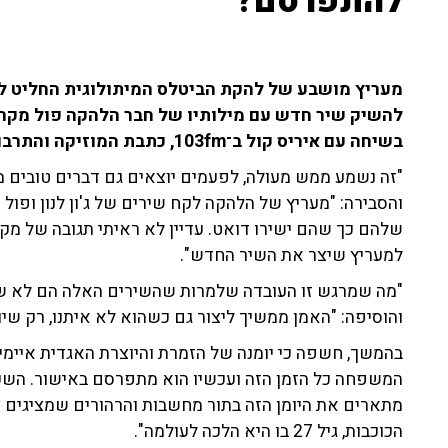
להתפרסם?
מעריץ מושבע של להקת הביטלס המיתולוגית החליט לח
להשיק שיר חדש עם מילותיו של חבר הלהקה פול מקרטני,
בשיחה עם איריס קול ב־103fm, כתבת המוזיקה והתרבות אור זואי סלומוני עדכנה בפרטים.
"זה נשמע ממש מעולה, לפעמים יוצאים גם דברים טובים 
והסבירה: "מעריץ של הלהקה לקח שירים של ג'ון לנון ופול
שלהם כך שהם ישירו דואט. עדיין לא ראיתי תגובה של מקר
למעריץ שיצר את השיר החדש".
"מה שמרגש זו העובדה שלמרות שהשירים האלה הם לא שירי
והוסיפה: "האמן ממשיך ליצור גם כשהוא לא איתנו, רק שיו
בהמשך, חשפה כי יומנה של הזמרת והיוצרת האגדית איימי ו
המשפחה כל הזמן הזה ועכשיו הוא מתפרסם באישור. השע
מתארים את היומן הזה בתור מחשבות והרהורים שמציגים צ
הכוכבות, גיל 27 בו היא הלכה לעולמה".