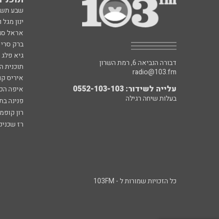
שבע תש
ינון מגל 
אראל סג"
ברק סרי 
גיא פלג
דבורה הנביאה 6, רמת השרון
תוכנית ה
radio@103.fm
איריס קו
עלייה לשידור: 0552-103-103
איפה הכ
בעלות שיחה רגילה
פנינה בת
רון קופמ
רז שכניק
כל הזכויות שמורות ל - 103FM