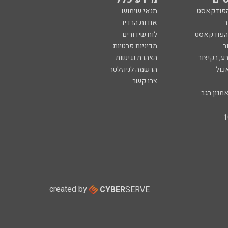
הפודקאסט
תנאי שימוש
ר
אודות הרדיו
 הפודקאסט
לוח שידורים
ר
מדיניות פרטיות
ע, בקיצור
הצהרת נגישות
כול
הרשמה לניוזלטר
צרו קשר
מנון רגב
created by
CYBER
SERVE