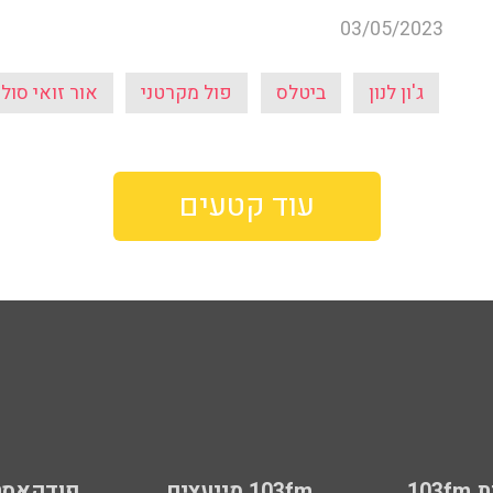
03/05/2023
ג'ון לנון
ביטלס
פול מקרטני
אור זואי סולו
עוד קטעים
103
103fm מייעצים
פודקאסט