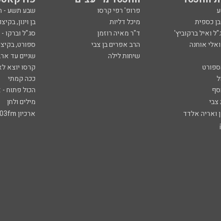
ע
פרופ' רפי קרסו
שבע תשע - 
ובן כספית
מיכל דליות
בן וינון, בקיצו
ל ואיל ברקוביץ'
ד"ר מאיה רוזמן
סג"ל וברקו -
ואלי אוחנה
הרב אפרים בן צבי
ספורט, בקיצו
שיחות לילה
שניים עד ארב
ספורט
קרסו יוצא לא
ל
ככה קמתי
סף
הכול פתוח - א
 צבי
מילים ולחן
ן ואריה אלדד
ארכיון 103fm