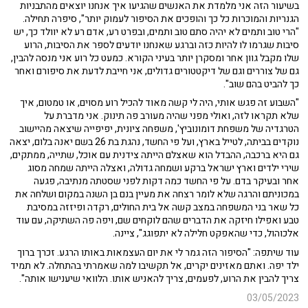
בשיעור הזה אני מלמדת את האנשים שהגיעו איך אנחנו יוצאים מהתבניות
הגנריות והמוכרות כל כך והופכים את הסיפור לעמוק יותר", סיפרה תחילה.
"הרי טוב ותמים לא יהיה סתם טוב ותמים, ובפרט רע, אדם רע לא יוולד כך, יש
סיבות שגרמו לו להיות כזה וברגע שאנחנו יודעים לספר את הסיבות, הרוע
שלו מקבל גוון אחר ומסקרן יותר בעיני הקורא. כמעט כל רוע אני מנסה להבין,
גם של צוררים וגם של דיקטטורים גדולים, אני חייבת לדעת את סיפורם ואחר
כך להביט בהם שוב".
"השבוע זה פגש אותי, היה לי קשה מאוד להכיל רוע מסוים, או טמטום, איך
שלא תקראו לזה, ואולי מפני שהיה מעורב פה תינוק. אני מדברת על
הטרגדיה של משפחת דומונוביץ', משפחה ציונית, יפיפייה שיצאה מהיישוב
נוקדים בביתה, לטייל בארץ, ועל פי החשד, נהגת בת 26 בשם יאנה בלום, יצאה
גם היא ברכבה, ההבדל הוא שאצלם הייתה צידנית עם אוכל, שתייה, ממתקים,
שירי ילדים וארץ ישראל ברקע ושמחה גדולה, ואצלה הייתה שמחה מסוג
אחר ובעיקר בדם. על פי החשד כמה דקות לפני שסטתה מנתיבה, פגעה
במכוניתם והרגה שלא לומר רצחה את מעיין בנם בן השנה במקום ושלחה את
כל שאר בני המשפחה במצב קשה אל בית החולים, רקדה ופיזזה במסיבת
טבע ואפילו חיזקה את הדברים שהם לוקחים שם, ויפה פה השתיקה, עם עוד
אלכוהול, כדי שהאפקט חלילה לא יתפוגג", ציינה.
עוד שיתפה: "הסיפור הזה גמר לי את יום העצמאות באותו הרגע. זכרך ברוך
ילד יפה. ואתם מאזינים יקרים, אל תקשיבו למה שאמרתי בהתחלה. לא תמיד
צריך להבין את הרוע, לפעמים, צריך להאניש אותו. הלוואי שיענישו אותה".
03/05/2023