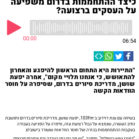
כיצד ההתחממות בדרום משפיעה
על העסקים ברצועה?
00:00
06:54
"התיירות היא התחום הראשון להיפגע והאחרון
להתאושש, כי אנחנו תלויי מקום", אמרה יפעת
שושן, מדריכת סיורים בדרום, שסיפרה על חוסר
הוודאות הקשה
בשיחה עם ענת דוידוב ב־103fm, יפעת שושן, מדריכת סיורים בדרום ותושבת
נתיב העשרה, שנמצא על גבול רצועת עזה, סיפרה על הפגיעה בעבודה
בעקבות ההתמחממות בגזרה ועל חוסר הוודאות ששורר בישובים.
"כמובן שיש ביטולים", סיפרה. "יש פה גם בתי הערכה וגם צימרים פרטיים