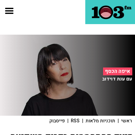
איפה הכסף
עם ענת דוידוב
ראשי
|
תוכניות מלאות
|
RSS
|
פייסבוק