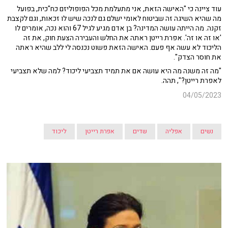
עוד ציינה כי "האישה הזאת, אני מתעלמת מכל הפופוליזם כח"כית, בפועל
מה שהיא השיגה זה שביטוח לאומי ישלם גם לנכה שיש לו זכאות, וגם לקצבת
זקנה. מה הייתה עושה המדינה? בן אדם מגיע לגיל 67 והוא נכה, אומרים לו
'או זה או זה'. אפרת רייטן ראתה את החלש והעבירה הצעת חוק, את זה
הליכוד לא עשה אף פעם. האישה הזאת פשוט נכנסה לי ללב שהיא ראתה
את חוסר הצדק".
"מה זה משנה מה היא עושה אם את תמיד תצביעי ליכוד? למה שלא תצביעי
לאפרת רייטן?", תהה.
04/05/2023
נשים
אפליה
שדים
אפרת רייטן
ליכוד