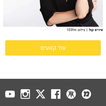
איריס קול
| צילום: 103fm
עוד קטעים