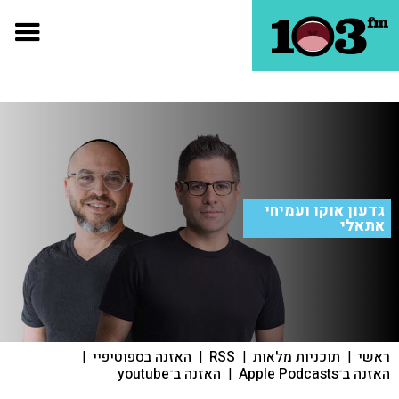
גדעון אוקו ועמיחי
אתאלי
ראשי
|
תוכניות מלאות
|
RSS
|
האזנה בספוטיפיי
|
האזנה ב־Apple Podcasts
|
האזנה ב־youtube