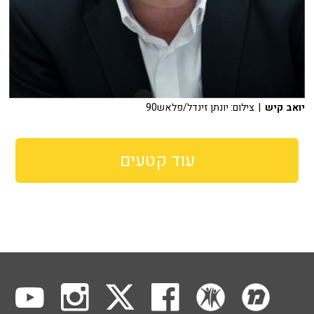
יואב קיש
| צילום: יונתן זינדל/פלאש90
עוד קטעים