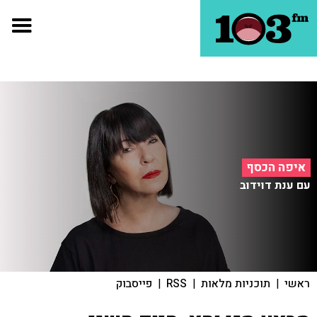
איפה הכסף
עם ענת דוידוב
ראשי
|
תוכניות מלאות
|
RSS
|
פייסבוק