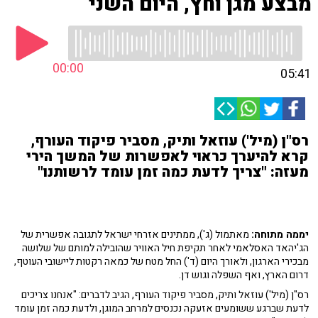
מבצע מגן וחץ, היום השני
00:00
05:41
רס"ן (מיל') עוזאל ותיק, מסביר פיקוד העורף,
קרא להיערך כראוי לאפשרות של המשך הירי
מעזה: "צריך לדעת כמה זמן עומד לרשותנו"
יממה מתוחה:
מאתמול (ג'), ממתינים אזרחי ישראל לתגובה אפשרית של
הג'יהאד האסלאמי לאחר תקיפת חיל האוויר שהובילה למותם של שלושה
מבכירי הארגון, ולאורך היום (ד') החל מטח של כמאה רקטות ליישובי העוטף,
דרום הארץ, ואף השפלה וגוש דן.
רס"ן (מיל') עוזאל ותיק, מסביר פיקוד העורף, הגיב לדברים: "אנחנו צריכים
לדעת שברגע ששומעים אזעקה נכנסים למרחב המוגן, ולדעת כמה זמן עומד