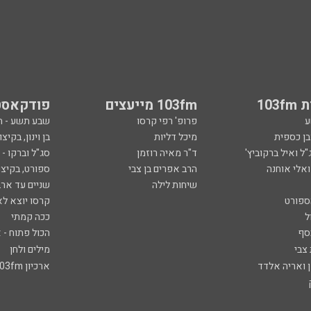
103
103fm מייעצים
פודקאסט
ע
פרופ' רפי קרסו
שבע תשע - 
ובן כספית
מיכל דליות
בן וינון, בקיצו
ל ואיל ברקוביץ'
ד"ר מאיה רוזמן
סג"ל וברקו -
ואלי אוחנה
הרב אפרים בן צבי
ספורט, בקיצו
שיחות לילה
שניים עד ארב
ספורט
קרסו יוצא לא
ל
ככה קמתי
סף
הכול פתוח - א
 צבי
מילים ולחן
ן ואריה אלדד
ארכיון 103fm