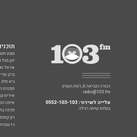
תוכניות fm
שבע תש
ינון מגל 
אראל סג"
ברק סרי 
גיא פלג
דבורה הנביאה 6, רמת השרון
תוכנית ה
radio@103.fm
איריס קו
עלייה לשידור: 0552-103-103
איפה הכ
בעלות שיחה רגילה
פנינה בת
רון קופמ
רז שכניק