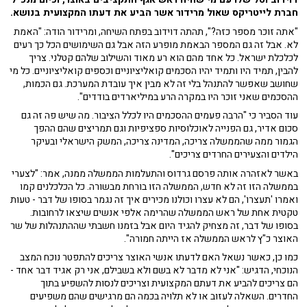
חברת לייטריקס שאול מרידור אשר הביע את דעתו המקצועית בנושא.
"אתה זוכר מספר כזה?", תהתה דוידוב בפתח השיחה, ומרידור הודה: "האמת
לא. אבל זה גם המספר הבאמת מופרע הזה אבל גם השימושים הכל כך רעים
לכלכלת ישראל. כל אחד מהם הוא רע מאוד והשילוב שלהם קטלני. צריך
להבין, תמיד היו ותמיד יהיו הסכמים קואליציוניים וכספים קואליציוניים. כל מי
שחושב שאפשר להתנהל בלי זה לא מבין איך עובדת המערכת. גם הכמות,
ההסכמים שאני זוכר היו במקרה הרע במיליארדים בודדים".
עוד הסביר כי "הרבה פעמים ההסכמים היו לכלל הציבור. מה שיש פה זה גם
סכום אדיר, גם הפנייה לאוכלוסיות ספציפיות וגם תמריצים שהם ההפך
הגמור ממה שהממשלה צריכה, המדינה צריכה, המשק הישראלי ובעיקר
הילדים והצעירים החרדים צריכים".
באשר לאזהרה אותה פרסם גרדוס והתעלמות הממשלה ממנה, אמר: "לצערי
בממשלה הזו זה לא חדש, הממשלה הזו בורחת מבשורה. כל הכלכלנים קמו
ואמרו 'תעצרו', הם לא עצרו וכולנו מכירים איך זה נגמר בסופו של דבר - טעות
טקטית אחת של ראש הממשלה שהרימה אלפי אנשים שיצאו לרחובות.
בסופו של דבר, זה מצחיק להגיד היום אבל בזמנו חשבתי שההתנהלות של שר
האוצר כ"ץ לראש הממשלה אז הייתה חמורה".
כמו כן, כאשר נשאל האם לדעתו אנשי האוצר צריכים להתפטר נוכח המצב
הנוכחי, הדגיש: "אני לא מדבר לא בשם ולא בשבילם, אני רק אגיד דבר אחד -
הם צריכים להביע את דעתם המקצועית וצריכים לנסות להשפיע בתוך
החדרים. השאלה לעזוב או לא תלויה בכמה הם מרגישים שהם משפיעים