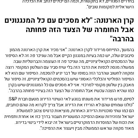
בחדרים הסגורים, לא בתקשורת, וכמה הם יכולים לנתב את הכלכלה
הישראלית למקומות טובים".
קרן הארנונה: "לא מסכים עם כל המנגנונים
אבל החומרה של הצעד הזה פחותה
בהרבה"
בהמשך, התייחס מרידור לקרן הארנונה: "אני מכיר את קרן הארנונה מהמון
סיבובים שלה, יש כמה בעיות במנגנון הקיים אבל מה שניכר פה זה לא הסיפור
של ההסכמים הקואליציוניים, מה שניכר פה זו העוצמה והברוטליות שבה
ממשלה מנסה לכפות את הדבר הזה בלי שיח סביר עם השלטון המקומי. רוצה
ומקווה לחשוב שהדבר הזה בסופו של דבר יגיע להסכמה. הסיפור שם הוא לא
הסיפור הפוליטי והכלכלי האסוני שיש בהסכמים הקואליציוניים, זה סיפור של
מאבק בין שלטון מקומי למרכזי. אני לא מסכים עם כל המנגנונים שיש בקרן
כמו שהיא הוצגה עכשיו אבל החומרה של הצעד הזה בעיניי פחותה בהרבה".
לסיום, פרש מרידור את משנתו בנוגע לאי השינוי הדירוג מטעם חברת S&P:
"כולנו שמחים שהם לא הורידו את הדירוג אבל צריך לקרוא מה שהם כותבים,
הם כמו שתי סוכנויות הדירוג האחרות, מוציאות כרטיס צהוב לממשלת
ישראל ומזהירות שאם ההפיכה המשטרית תעבור בדרך כזו או אחרת ותפחית
את הכוח של המוסדות הדמוקרטיים בישראל זה יבוא לידי ביטוי בדירוג.
מאוד מקווה שראש הממשלה מבין ויעצור את ההפיכה".