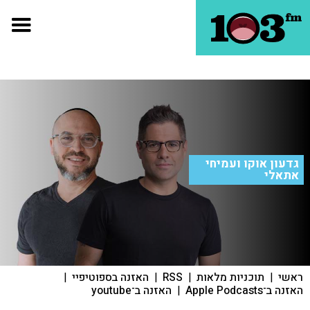
גדעון אוקו ועמיחי
אתאלי
ראשי
|
תוכניות מלאות
|
RSS
|
האזנה בספוטיפיי
|
האזנה ב־Apple Podcasts
|
האזנה ב־youtube