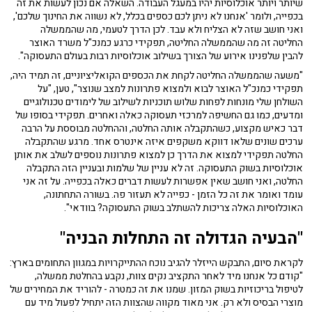
שיותר ויותר אוכלוסיות יהיו במעגל העבודה. השאלה אם נכון לעשות את זה
בכפייה, ולומר 'אנחנו לא ניתן לכם כספים בכלל, לא נשווה את החינוך שלכם',
ואני חושב שזה לא הצליח ולא עבד. לכן הדרך לטעמי, מה שהממשלה
החליטה זה מה שהממשלה החליטה, תפקידי כרגע כמנכ"ל משרד האוצר
להבין שלפנינו אירוע של הצורך בשילוב אוכלוסיות רבות בעולם התעסוקה".
"משעה שהממשלה החליטה לקחת את הכספים הקואליציוניים, זה תמיד היה,
תפקידי כמנכ"ל האוצר לבוא ולמצוא פתרונות למצב שנוצר", טען, "על
השולחן שלי מונחות לפחות שלוש תוכניות לשילוב של לימודים טכנולוגיים
ומדעים, כמו גם החשיפה למרכזי תעסוקה כאלה ואחרים. תפקידי בסופו של
דבר כאיש מקצוע, כשהתקבלה אותה החלטה, וההחלטה מבוססת על הרבה
ערכים שונים שלאו דווקא משקפים איזה אינטרס אחד. מרגע שהתקבלה
החלטה תפקידי למצוא את הדרך כן למצוא פתרונות נוספים לשלב את אותן
אוכלוסיות בשוק התעסוקה. זה לא עניין של שלמות ובעניין הזה התקבלה
החלטה, ואני חושב שאין אפשרות לעשות דברים כאלה בכפייה. על זה אני
עומד ואומר את זה כל הזמן - כפייה לא תעזור פה. בשורה התחתונה,
האוכלוסיות האלה צריכות להשתלב בשוק התעסוקה? בוודאי".
"הבעיה הגדולה זה התחלות הבניה"
לקראת סיום, התבקש הייזלר להגיב נוכח ההתייקרויות במגוון התחומים בארץ:
"קודם כל אנחנו מיד לאחר התקציב נקים צוות, נקבע בהחלטת ממשלה,
לטיפול בריכוזיות בשוק המזון. שמנו את זה כמטרה - להוריד את המחירים של
מוצרי הבסיס ולא רק. אני מאוד מקווה שהצוות הזה יתחיל לפעול מיד עם