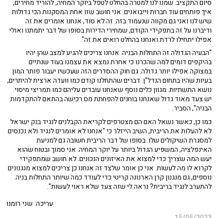
סיום התקציב. שמנו לנו למטרה בהחלט לטפל ביוקר המחיה, להוריד מחירים,
איך פותחים עוד חברות וייבואנים. אני חושב שזו אחת המסקנות הכי גדולות
שיש לנו ואני גם מקווה שנעמוד בזה. זה לא סוד, אנחנו אומרים את זה
ודיברנו על זה בתפקידי הקודם, שמחירי הדירות בסופו של דבר יתמתנו ואולי
אפילו יתחילו לרדת ואנחנו בהחלט רואים את זה".
"הבעיה הגדולה זה התחלות הבניה. אנחנו צריכים להגיע למצב שהן יהיו
בהיקפים דומים למה שהכרנו כי אחרת נמצא את עצמנו בעוד שנתיים
במצוקה אפילו יותר גדולה. גם חוק ההסדרים הזה שעכשיו יעבור פותר המון
בעיות שהיו בתחום הנדל"ן. דברים שהתחלנו קודם כמו וועדה ארצית להיתרים,
נושא התשתיות. מגוון כלים נוסף שאנחנו עובדים עליהם כמו תמריצי מיסוי.
יש צעד מאוד גדול שאנחנו בוחנים להפחתת מס רכישה בהתאם להתקדמות
הבניה", הסביר.
כמו כן, כאשר נשאל האם הם מצטרפים לקריאת הקבלנים לנגיד בנק ישראל
לא להעלות את הריבית, השיב הייזלר כי "אנחנו לא אומרים לנגיד ולא נכנסים
למסגרת השיקולים שלו. בסופו של דבר הריבית חשובה גם למניעת
האינפלציה, המשפיע הגדול ביותר על יוקר המחיה. אני סמוך ובטוח שהוא
יעש המה שצריך כדי למצוא את האיזונים הנכונים. לא חושב שמתפקידי
לקרוא לו מה לעשות. אני כן אומר שלצד זה אנחנו כן צריכים למצוא מנגנונים
נוספים, גם מנגנון קרן הארנונה קריטי כדי לעודד כמה שיותר התחלות בניה.
להתערב לנגיד בריבית? נראה לי שזה צעד שלא ראוי לעשות".
עריכה: שני רומנו
15/05/2023