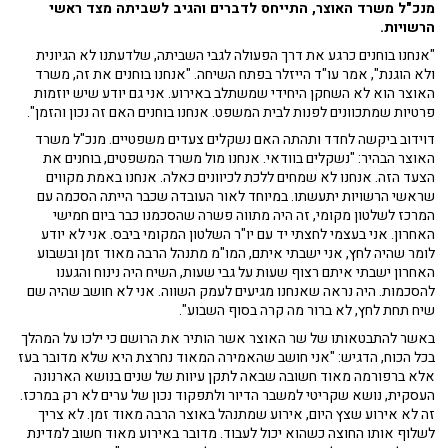
מנכ"ל משרד האוצר, התייחס לדברים והגיב לשביתה מצד ראשי
הרשויות.
"אנחנו בוחנים כרגע את דרך הפעולה לגבי השביתה, שלדעתנו לא הגיונית
ולא הוגנת", אמר עו"ד הייזלר בפתח השיחה. "אנחנו בוחנים את זה, משרד
האוצר הוא לא השחקן היחידי שמשתלב באירוע. אני גם יודע שיש יוזמות
פרטיות שמתכוונים לפנות לבית המשפט. אנחנו בוחנים האם זה נכון והזמן".
דוידוב ביקשה לחדד ותהתה האם נשקלים צעדים משפטיים. מנכ"ל משרד
האוצר הבהיר: "נשקלים בוודאי. אנחנו מול משרד המשפטים, בוחנים את
הצעד הזה. אנחנו לא שמחים ללכת לכיוונים כאלה. אנחנו באמת מקווים
שראשי הרשויות יתעשתו. במיוחד לאור העובדה שכבר הייתה הסכמה עם
המרכז לשלטון מקומי, זה היה מתווה פשרה שהסכמנו כבר ביום חמישי
האחרון. אני בעצמי לחצתי יד עם יו"ר השלטון המקומי ביבס. אני לא יודע
לומר שהיה לחץ, אני ישבתי איתם, המו"מ מתנהל הרבה מאוד זמן ובשבוע
האחרון ישבתי איתם רצוף שעות על גבי שעות, השיח היה נינוח והגענו
להסכמות. היה נראה שאנחנו מגיעים לעמק השווה. אני לא חושב שהיה שם
שיח תחת לחץ, לא ברור מה קרה בסוף השבוע".
באשר להתבטאותו של שר האוצר אשר הותיר את הרושם כי ילכו על המהלך
בכל הכוח, הדגיש: "אני חושב שהאמירה המאוד נחרצת היא שלא מדובר בעז
אלא ברפורמה מאוד חשובה שבאה לתקן עיוות של שנים בנושא הארנונה
העסקית, נושא שקריטי למשבר הדיור ולתפקוד נכון של ערים לא רק במרכז.
זה לא אירוע שצץ היום, אירוע שמתנהל באוצר הרבה מאוד זמן. לא צריך
לשלוף אותו החוצה כשהוא יכול לעבוד. מדובר באירוע מאוד חשוב למדינת