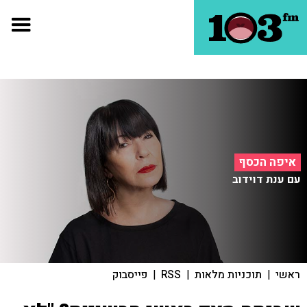
איפה הכסף
עם ענת דוידוב
ראשי
|
תוכניות מלאות
|
RSS
|
פייסבוק