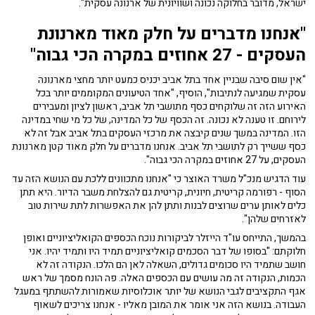
ישראל, מדובר בחלוקה נכונה ושוויונית של ארנונה עסקית".
"אנחנו מדברים על חלק מאוד מארנונת
העסקים - 27 אחוזים במקרה הכי גבוה"
"אין שום סיבה שבניין אחד בתל אביב יכניס כמעט יותר מחצי מארנונה
עסקית שמגיעה לנתיבות", הוסיף, "אחד הטיעונים המקוממים יותר בכל
האירוע הזה זה שלוקחים כסף מתושבי תל אביב, ראשון לציון ומעבירים
לירוחם. זו טענה לא נכונה. זה הכסף של כל המדינה, של כל מי שחי במדינה
הזו. המדינה במשך שנים קיבצה את מרכזי העסקים בתל אביב אבל זה לא
כסף ששייך רק לתושבי תל אביב. אנחנו מדברים על חלק מאוד קטן מארנונת
העסקים, על 27 אחוזים במקרה הכי גבוה".
עוד הדגיש מנכ"ל משרד האוצר כי "אנחנו מתכוונים ללכת עם הנושא הזה עד
הסוף - רפורמה קריטית, חיונית, קריטית גם להצלחת משבר הדיור. היא תתן
כלים לאותן ערים שרוצים לבנות ותתן להן את האפשרות לתת שירות טוב
לאזרחים שלהן".
בהמשך, התייחס עו"ד הייזלר לביקורות נוכח הכספים הקואליציוניים ואופן
חלוקתם: "בסופו של דבר הסכמים קואליציוניים תמיד היו ותמיד יהיו. אני
חושב שתמיד היו סכומים גדולים, השאלה לאן הם הלכו. הנקודה זה לא
הכמות, הנקודה זה מה עושים עם הכספים האלה. פה הונח מסמך של ראש
אגף התקציבים לגבי הנושא של יותר אוכלוסיות שאמורות להשתתף במעגל
העבודה. בנושא הזה אני אומר את המובן מאליו - אנחנו צריכים לשאוף