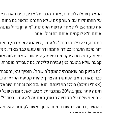
המאזין שעלה לשידור, אוהד מכבי תל אביב, שיבח את זכיי
על ההתנהלות עם השחקנים שלא התנהגו בראוי, גם בתום
את עומר אצילי לאחר פרשת הקטינות. "מועדון גדול מתנה
אותם ולא לוקחים אותם בחזרה", אמר.
בתגובה, גיא פלג הבהיר: "כל עונש, כשהוא לא מידתי, הוא
דור מיכה התנהגו בצורה איומה ודרוש עונש כבד מאוד. אנ
עצומה, ספג מכה יוקרתית עצומה, הפרשה הזאת תלווה אותו 
קבעה שלא בוצעה כאן עבירה פלילית, גם לעבירה מוסרית צ
"זה בדיוק מה שאמרתי ליענקל'ה שחר", הוסיף גיא, והסביר
כבד מאוד. האם העונש הזה צריך להיות קטיעת הקריירה ש
(אצילי ומיכה) הוגלו ממדינתם. הוא עזב את נבחרת ישראל 
חיפה יותר נמוך ב־20% ממכבי תל אביב, זאת 
שהוא משלם על הפרשה הזאת, האם זה לא עונש בסדר?"
בהמשך, דנו על בקשת דחיית הדיון באשר לקטטה האלימה 