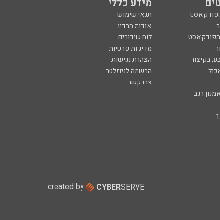
ים
מידע כללי
הפודקאסט
תנאי שימוש
ר
אודות הרדיו
 הפודקאסט
לוח שידורים
ר
מדיניות פרטיות
ע, בקיצור
הצהרת נגישות
כול
הרשמה לניוזלטר
צרו קשר
מנון רגב
created by
CYBER
SERVE