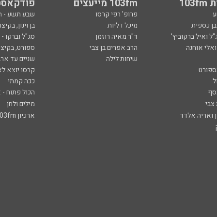
103
103fm מייעצים
פודקאסט
ע
פרופ' רפי קרסו
שבע תשע - 
ובן כספית
מיכל דליות
בן וינון, בקיצו
ל ואיל ברקוביץ'
ד"ר מאיה רוזמן
סג"ל וברקו -
ואלי אוחנה
הרב אפרים בן צבי
ספורט, בקיצו
שיחות לילה
שניים עד ארב
ספורט
קרסו יוצא לא
ל
ככה קמתי
סף
הכול פתוח - א
 צבי
מילים ולחן
ן ואריה אלדד
ארכיון 103fm