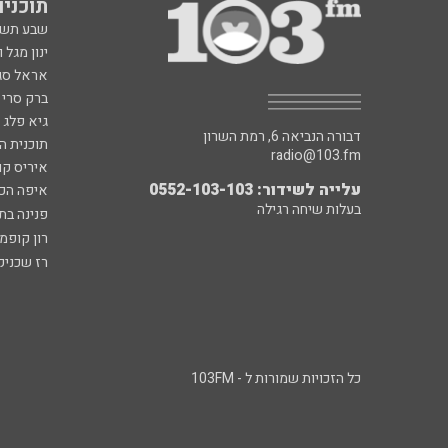
תוכניות fm
שבע תש
ינון מגל 
אראל סג"
ברק סרי 
גיא פלג
דבורה הנביאה 6, רמת השרון
תוכנית ה
radio@103.fm
איריס קו
עלייה לשידור: 0552-103-103
איפה הכ
בעלות שיחה רגילה
פנינה בת
רון קופמ
רז שכניק
כל הזכויות שמורות ל - 103FM