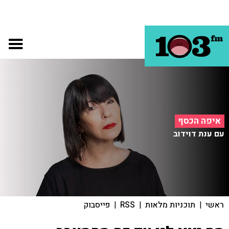
איפה הכסף
עם ענת דוידוב
ראשי
|
תוכניות מלאות
|
RSS
|
פייסבוק