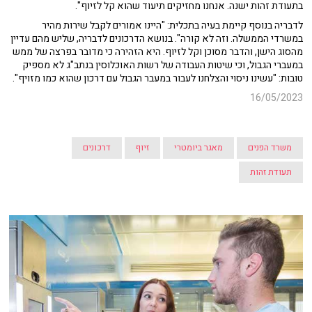
בתעודת זהות ישנה. אנחנו מחזיקים תיעוד שהוא קל לזיוף".
לדבריה בנוסף קיימת בעיה בתכלית: "היינו אמורים לקבל שירות מהיר
במשרדי הממשלה. וזה לא קורה". בנושא הדרכונים לדבריה, שליש מהם עדיין
מהסוג הישן, והדבר מסוכן וקל לזיוף. היא הזהירה כי מדובר בפרצה של ממש
במעברי הגבול, וכי שיטות העבודה של רשות האוכלוסין בנתב"ג לא מספיק
טובות: "עשינו ניסוי והצלחנו לעבור במעבר הגבול עם דרכון שהוא כמו מזויף".
16/05/2023
משרד הפנים
מאגר ביומטרי
זיוף
דרכונים
תעודת זהות