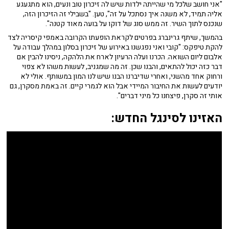
"אני חושב שלכל מי שהייתה ילדות שיש לה זיכרון טוב ונעים, הוא מתגעגע
אליה תמיד, לא משנה איך נסתכל על זה", טען. "בשבילי זה הזיכרון הזה,
שנכנס לתוך השיר. זה ממש סוג של דוקו על בועה מאוד קטנה".
בהמשך, שיתף גרינברג בפרטים לקראת הופעתו הקרובה באמפי קיסריה לצד
להקת טיפקס: "קובי ואני נפגשנו באירוע של זיכרון בסלון במהלך עבודה על
אלבום ליום השואה. הכרנו ועלה הרעיון לארח את הלהקה, ניסינו להבין אם
דבר כזה יכול להתאים, והבנו שכן. זה מה שמגניב, לעשות משהו לא צפוי
ורחוק אחד מהשני, ואחרי שדיברנו הבנו שיש לנו המון במשותף. אולי לא
יודעים לעשות את החיבור המיידי אבל הוא לגמרי קיים. זה באמת מסקרן, גם
אותי זה סקרן, פיצחנו כל מיני דברים".
האזינו לסינגל החדש: