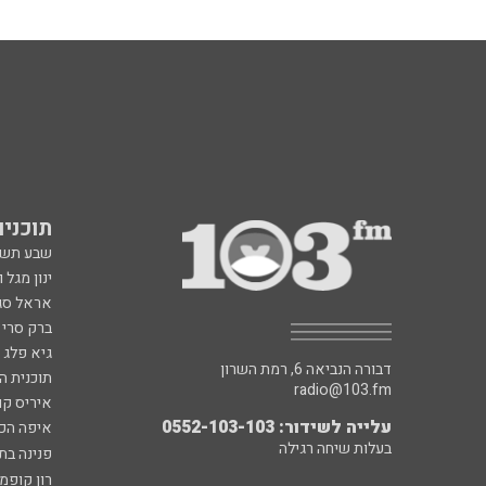
תוכניות fm
שבע תש
ינון מגל 
אראל סג"
ברק סרי 
גיא פלג
דבורה הנביאה 6, רמת השרון
תוכנית ה
radio@103.fm
איריס קו
עלייה לשידור: 0552-103-103
איפה הכ
בעלות שיחה רגילה
פנינה בת
רון קופמ