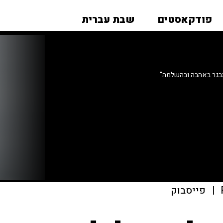
פודקאסטים
שבת עברית
גר באהבה ובהשלמה"
|
פייסבוק