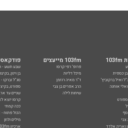
103
103fm מייעצים
פודקאסט
ע
פרופ' רפי קרסו
שבע תשע - 
ובן כספית
מיכל דליות
בן וינון, בקיצו
ל ואיל ברקוביץ'
ד"ר מאיה רוזמן
סג"ל וברקו -
ואלי אוחנה
הרב אפרים בן צבי
ספורט, בקיצו
שיחות לילה
שניים עד ארב
ספורט
קרסו יוצא לא
ל
ככה קמתי
סף
הכול פתוח - א
 צבי
מילים ולחן
ן ואריה אלדד
ארכיון 103fm