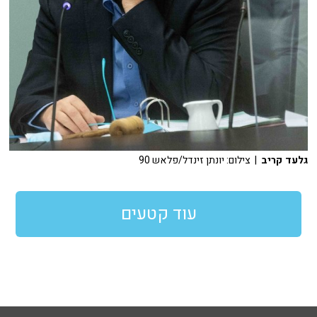
גלעד קריב
| צילום: יונתן זינדל/פלאש 90
עוד קטעים