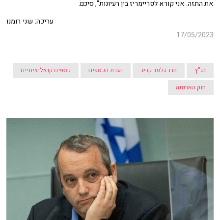
את התזה. אני קורא לפריימריז בין רעיונות", סיכם.
עריכה: שני רומנו
17/05/2023
בג"ץ
הרב גלעד קריב
ועדת הכספים
כספים קואליציוניים
חוק הארנונה