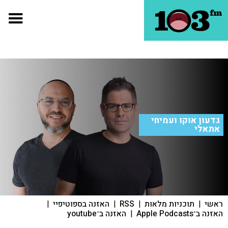
גדעון אוקו ועמיחי
אתאלי
ראשי
|
תוכניות מלאות
|
RSS
|
האזנה בספוטיפיי
|
האזנה ב־Apple Podcasts
|
האזנה ב־youtube