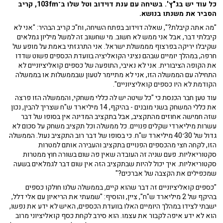
כל עוד יש בג"ץ'. בשיחה עם ענת דוידוב וטל שלו ב־103fm, קריב
הסביר את משנתו בנושא.
"מה אתה קיבלת?", שאלה דוידוב בפתח השיחה, וח"כ קריב הבהיר: "אני לא
קיבלתי דבר, אבל אני ממש לא חשוב. מי שחשוב זה למשל מיליון גמלאים
שקיבלו יריקה בפרצוף מממשלת ישראל. אני התרגזתי באמת על מופע של
חרפה, במהלך יומיים שבהם נציגי הקואליציה בוועדת הכספים פשוט שדדו
את הקופה הציבורית. אני לא נאיבי, התופעה של כספים קואליציוניים לא
התחילה עם הממשלה הזו, אני לא מתיימר לטעון שבממשלות או בממשלה
הקודמת לא היו כספים קואליציוניים".
עוד טען חבר הכנסת כי "כל שיטה יש לה כללי משחקי, והממשלה הזו פרצה
את כללי המשחק בשני מובנים - בהיקף, 14 מיליארד ש"ח שצריך להבין, נכון
שזה חמישה אחוזים מהתקציב, אבל בתקציב המדינה אין בסופו של דבר
עשרות מיליארדי שקלים פנויים. כל ממשלה וכל תקציב משחק על סכום לא
גדול של 30־40 מיליארד ש"ח. כי בסופו של דבר רוב התקציב נעול. הממשלה
הזו, לקחה חצי מהכספים הפנויים בתקציב והעבירה אותם למטרות
סקטוריאליות. פעם שניה זה העובדה שאין פה שום בשורה חוץ ממטרות
סקטוריאליות. איך יכול להיות שבתקציב הזה אין שום דבר לגמלאים בשעה
שמכפילים את הקצבה של אברכים?"
"כספים קואליציוניים זה דבר שהוא קיים, בממשלה שלנו חולקו כספים
בהיקף של 2 מיליארד ש"ח", ציין, והוסיף: "שמעתי את הריאיון עם אלי דלל,
ישבתי לצידו במהלך היומיים האלו בוועדת הכספים, האיש לא ידע את נפשו,
הוא לא ידע איפה לקבור את עצמו. הוא סירב לקחת כסף קואליציוני מרוב