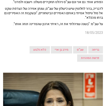
הפתיע אותי. גם אני וגם שב"ס ניהלנו תחקירים משלנו. וישבנו ולמדנו".
לדבריה, ברור לחלוטין שיש כישלון של שב"ס, שנתן אווירה של העדפת שקט
אל מול טיפול אמיתי באותם האסירים הביטחוניים, "ובעקבות זה האסירים גם
ברחו מהכלא".
על שב"ס: "בשנה שניהלתי את זה, ראיתי ארגון שהמדינה זנחה אותו".
18/05/2023
בריחה
שב"ס
מירב בן ארי
כלא גלבוע
פרשת הסוהרות