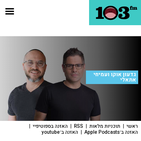
גדעון אוקו ועמיחי
אתאלי
ראשי
|
תוכניות מלאות
|
RSS
|
האזנה בספוטיפיי
|
האזנה ב־Apple Podcasts
|
האזנה ב־youtube