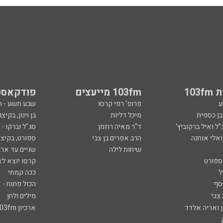
103
103fm מייעצים
פודקאסט
ע
פרופ' רפי קרסו
שבע תשע - 
ובן כספית
מיכל דליות
בן וינון, בקיצו
ל ואיל ברקוביץ'
ד"ר מאיה רוזמן
סג"ל וברקו -
ואלי אוחנה
הרב אפרים בן צבי
ספורט, בקיצו
שיחות לילה
שניים עד ארב
ספורט
קרסו יוצא לא
ל
ככה קמתי
סף
הכול פתוח - א
 צבי
מילים ולחן
ן ואריה אלדד
ארכיון 103fm