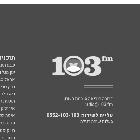
תוכניות fm
שבע תש
ינון מגל 
אראל סג"
ברק סרי 
גיא פלג
דבורה הנביאה 6, רמת השרון
תוכנית ה
radio@103.fm
איריס קו
עלייה לשידור: 0552-103-103
איפה הכ
בעלות שיחה רגילה
פנינה בת
רון קופמ
רז שכניק