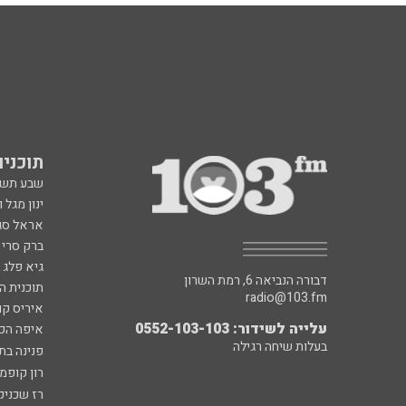
תוכניות fm
שבע תש
ינון מגל 
אראל סג"
ברק סרי 
גיא פלג
דבורה הנביאה 6, רמת השרון
תוכנית ה
radio@103.fm
איריס קו
עלייה לשידור: 0552-103-103
איפה הכ
בעלות שיחה רגילה
פנינה בת
רון קופמ
רז שכניק