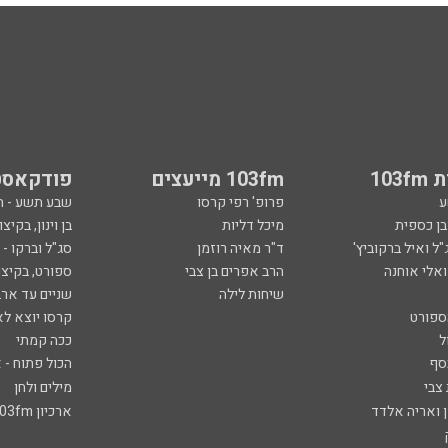
103
103fm מייעצים
פודקאסט
ע
פרופ' רפי קרסו
שבע תשע - 
ובן כספית
מיכל דליות
בן וינון, בקיצו
ל ואיל ברקוביץ'
ד"ר מאיה רוזמן
סג"ל וברקו -
ואלי אוחנה
הרב אפרים בן צבי
ספורט, בקיצו
שיחות לילה
שניים עד ארב
ספורט
קרסו יוצא לא
ל
ככה קמתי
סף
הכול פתוח - א
 צבי
מילים ולחן
ן ואריה אלדד
ארכיון 103fm