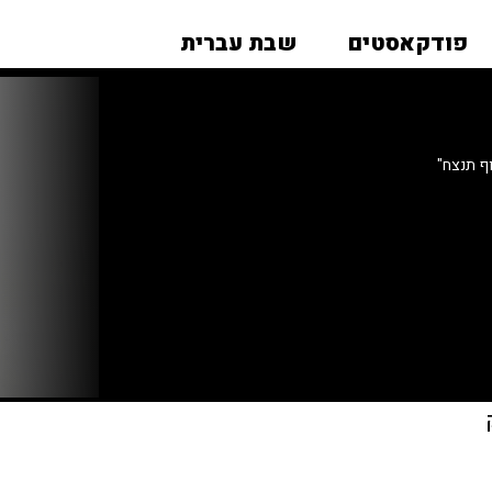
פודקאסטים
שבת עברית
ף תנצח"